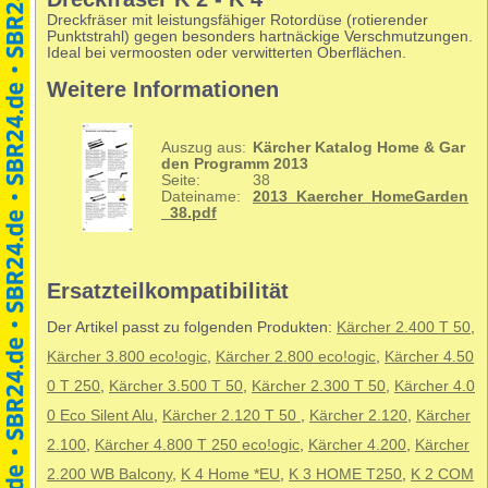
Dreckfräser mit leistungsfähiger Rotordüse (rotierender
Punktstrahl) gegen besonders hartnäckige Verschmutzungen.
Ideal bei vermoosten oder verwitterten Oberflächen.
Weitere Informationen
Auszug aus:
Kärcher Katalog Home & Gar
den Programm 2013
Seite:
38
Dateiname:
2013_Kaercher_HomeGarden
_38.pdf
Ersatzteilkompatibilität
Der Artikel passt zu folgenden Produkten:
Kärcher 2.400 T 50
,
Kärcher 3.800 eco!ogic
,
Kärcher 2.800 eco!ogic
,
Kärcher 4.50
0 T 250
,
Kärcher 3.500 T 50
,
Kärcher 2.300 T 50
,
Kärcher 4.0
0 Eco Silent Alu
,
Kärcher 2.120 T 50
,
Kärcher 2.120
,
Kärcher
2.100
,
Kärcher 4.800 T 250 eco!ogic
,
Kärcher 4.200
,
Kärcher
2.200 WB Balcony
,
K 4 Home *EU
,
K 3 HOME T250
,
K 2 COM