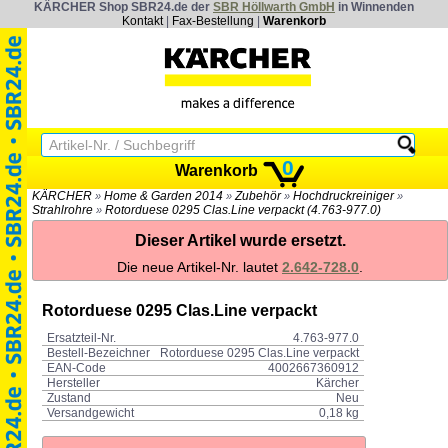
KÄRCHER Shop SBR24.de der
SBR Höllwarth GmbH
in Winnenden
Kontakt
|
Fax-Bestellung
|
Warenkorb
0
Warenkorb
KÄRCHER
Home & Garden 2014
Zubehör
Hochdruckreiniger
»
»
»
»
Strahlrohre
Rotorduese 0295 Clas.Line verpackt (4.763-977.0)
»
Dieser Artikel wurde ersetzt.
Die neue Artikel-Nr. lautet
2.642-728.0
.
Rotorduese 0295 Clas.Line verpackt
Ersatzteil-Nr.
4.763-977.0
Bestell-Bezeichner
Rotorduese 0295 Clas.Line verpackt
EAN-Code
4002667360912
Hersteller
Kärcher
Zustand
Neu
Versandgewicht
0,18 kg