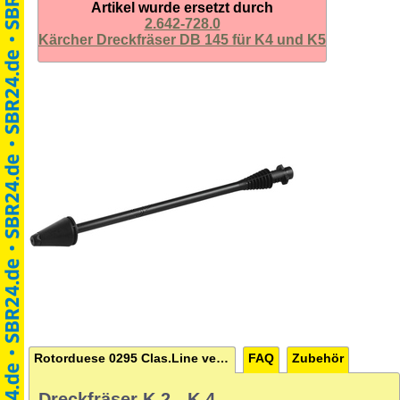
Artikel wurde ersetzt durch
2.642-728.0
Kärcher Dreckfräser DB 145 für K4 und K5
Rotorduese 0295 Clas.Line verpackt
FAQ
Zubehör
Dreckfräser K 2 - K 4