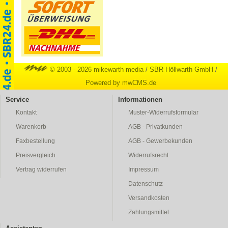
© 2003 - 2026 mikewarth media
/
SBR Höllwarth GmbH
/
Powered by mwCMS.de
Service
Informationen
Kontakt
Muster-Widerrufsformular
Warenkorb
AGB - Privatkunden
Faxbestellung
AGB - Gewerbekunden
Preisvergleich
Widerrufsrecht
Vertrag widerrufen
Impressum
Datenschutz
Versandkosten
Zahlungsmittel