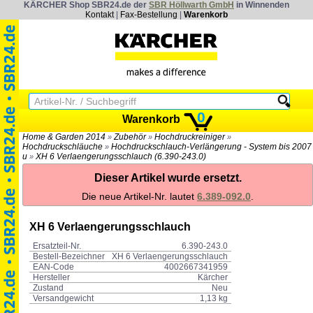
KÄRCHER Shop SBR24.de der
SBR Höllwarth GmbH
in Winnenden
Kontakt
|
Fax-Bestellung
|
Warenkorb
0
Warenkorb
Home & Garden 2014
Zubehör
Hochdruckreiniger
»
»
»
Hochdruckschläuche
Hochdruckschlauch-Verlängerung - System bis 2007
»
u
XH 6 Verlaengerungsschlauch (6.390-243.0)
»
Dieser Artikel wurde ersetzt.
Die neue Artikel-Nr. lautet
6.389-092.0
.
XH 6 Verlaengerungsschlauch
Ersatzteil-Nr.
6.390-243.0
Bestell-Bezeichner
XH 6 Verlaengerungsschlauch
EAN-Code
4002667341959
Hersteller
Kärcher
Zustand
Neu
Versandgewicht
1,13 kg