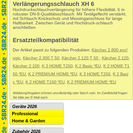
Verlängerungsschlauch XH 6
Hochdruckschlauchverlängerung für höhere Flexibilität. 6 m
robuster DN-8-Qualitätsschlauch. Mit Textilgeflecht verstärkt,
mit Schlauch-Knickschutz und Messinganschluss für lange
Haltbarkeit. Zwischen Gerät und Hochdruck-schlauch
anschließen.
Ersatzteilkompatibilität
Der Artikel passt zu folgenden Produkten:
Kärcher 2.800 eco!
ogic
,
Kärcher 2.300 T 50
,
Kärcher 2.120 T 50
,
Kärcher 2.120
,
Kärcher 2.100
,
K 3 HOME T250
,
K 2 Basic *EU
,
K 2 HOME T1
50 *EU
,
K 2 PREMIUM HOME *EU
,
K 3 HOME T250
,
K 2 Basi
c *EU
,
K 2 HOME T150 *EU
,
K 2 PREMIUM HOME *EU
Abbildung/Angaben können unvollständig oder falsch sein. Im Zweifelsfall fragen
Sie bitte per E-Mail nach.
Geräte 2026
Professional
Home & Garden
Zubehör 2026