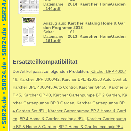
Dateiname:
2014_Kaercher_HomeGarden
_144.pdf
Auszug aus:
Kärcher Katalog Home & Gar
den Programm 2013
Seite:
161
Dateiname:
2013_Kaercher_HomeGarden
_161.pdf
Ersatzteilkompatibilität
Der Artikel passt zu folgenden Produkten:
Kärcher BPP 4000/
48
,
Kärcher BPP 3000/42
,
Kärcher BPE 4200/50 Auto Control
,
Kärcher BPE 4000/45 Auto Control
,
Kärcher GP 55
,
Kärcher G
P 45
,
Kärcher GP 40
,
Kärcher Gartenpumpe BP 2 Garden
,
Kä
rcher Gartenpumpe BP 3 Garden
,
Kärcher Gartenpumpe BP
4 Garden Set *EU
,
Kärcher Gartenpumpe BP 3 Home & Gard
en
,
BP 4 Home & Garden eco!ogic *EU
,
Kärcher Gartenpump
e BP 5 Home & Garden
,
BP 7 Home & Garden eco!ogic *EU
,