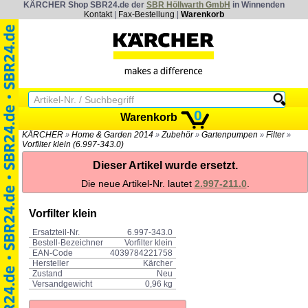
KÄRCHER Shop SBR24.de der
SBR Höllwarth GmbH
in Winnenden
Kontakt
|
Fax-Bestellung
|
Warenkorb
0
Warenkorb
KÄRCHER
Home & Garden 2014
Zubehör
Gartenpumpen
Filter
»
»
»
»
»
Vorfilter klein (6.997-343.0)
Dieser Artikel wurde ersetzt.
Die neue Artikel-Nr. lautet
2.997-211.0
.
Vorfilter klein
Ersatzteil-Nr.
6.997-343.0
Bestell-Bezeichner
Vorfilter klein
EAN-Code
4039784221758
Hersteller
Kärcher
Zustand
Neu
Versandgewicht
0,96 kg