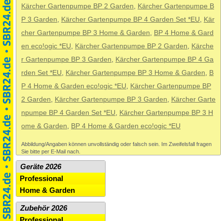
Kärcher Gartenpumpe BP 2 Garden
,
Kärcher Gartenpumpe B
P 3 Garden
,
Kärcher Gartenpumpe BP 4 Garden Set *EU
,
Kär
cher Gartenpumpe BP 3 Home & Garden
,
BP 4 Home & Gard
en eco!ogic *EU
,
Kärcher Gartenpumpe BP 2 Garden
,
Kärche
r Gartenpumpe BP 3 Garden
,
Kärcher Gartenpumpe BP 4 Ga
rden Set *EU
,
Kärcher Gartenpumpe BP 3 Home & Garden
,
B
P 4 Home & Garden eco!ogic *EU
,
Kärcher Gartenpumpe BP
2 Garden
,
Kärcher Gartenpumpe BP 3 Garden
,
Kärcher Garte
npumpe BP 4 Garden Set *EU
,
Kärcher Gartenpumpe BP 3 H
ome & Garden
,
BP 4 Home & Garden eco!ogic *EU
Abbildung/Angaben können unvollständig oder falsch sein. Im Zweifelsfall fragen
Sie bitte per E-Mail nach.
Geräte 2026
Professional
Home & Garden
Zubehör 2026
Professional