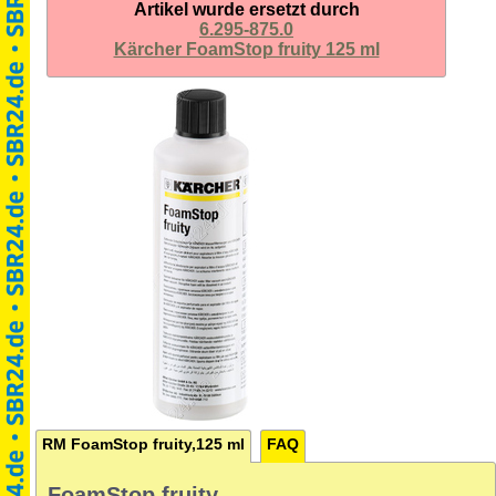
Artikel wurde ersetzt durch
6.295-875.0
Kärcher FoamStop fruity 125 ml
RM FoamStop fruity,125 ml
FAQ
FoamStop fruity