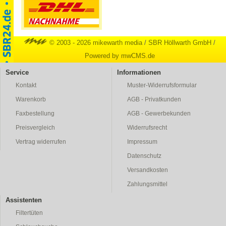
© 2003 - 2026 mikewarth media
/
SBR Höllwarth GmbH
/
Powered by mwCMS.de
Service
Informationen
Kontakt
Muster-Widerrufsformular
Warenkorb
AGB - Privatkunden
Faxbestellung
AGB - Gewerbekunden
Preisvergleich
Widerrufsrecht
Vertrag widerrufen
Impressum
Datenschutz
Versandkosten
Zahlungsmittel
Assistenten
Filtertüten