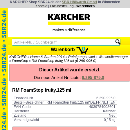
KÄRCHER Shop SBR24.de der
SBR Höllwarth GmbH
in Winnenden
Kontakt
|
Fax-Bestellung
|
Warenkorb
0
Warenkorb
KÄRCHER
Home & Garden 2014
Reinigungsmittel
Wasserfiltersauger
»
»
»
FoamStop
RM FoamStop fruity,125 ml (6.290-995.0)
»
»
Dieser Artikel wurde ersetzt.
Die neue Artikel-Nr. lautet
6.295-875.0
.
RM FoamStop fruity,125 ml
Ersatzteil-Nr.
6.290-995.0
Bestell-Bezeichner
RM FoamStop fruity,125 ml*DE,FR,NL,IT,EN
EAN-Code
4039784008601
Hersteller
Kärcher
Zustand
Neu
Versandgewicht
0,15 kg