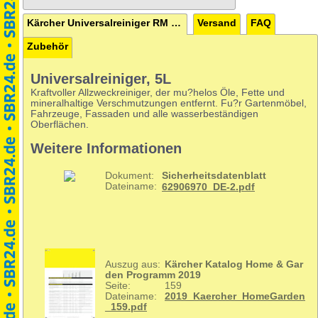
Kärcher Universalreiniger RM 555, 5L
Versand
FAQ
Zubehör
Universalreiniger, 5L
Kraftvoller Allzweckreiniger, der mu?helos Öle, Fette und
mineralhaltige Verschmutzungen entfernt. Fu?r Gartenmöbel,
Fahrzeuge, Fassaden und alle wasserbeständigen
Oberflächen.
Weitere Informationen
Dokument:
Sicherheitsdatenblatt
Dateiname:
62906970_DE-2.pdf
Auszug aus:
Kärcher Katalog Home & Gar
den Programm 2019
Seite:
159
Dateiname:
2019_Kaercher_HomeGarden
_159.pdf