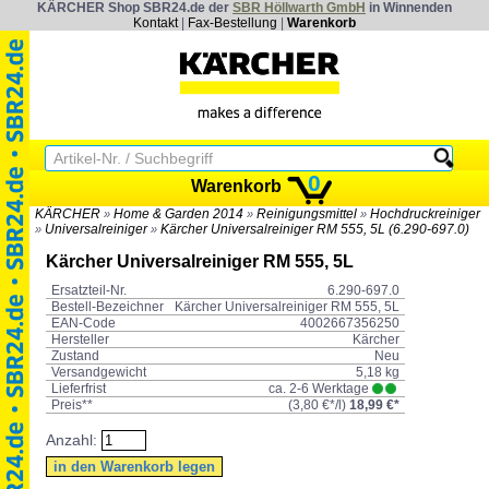
KÄRCHER Shop SBR24.de der
SBR Höllwarth GmbH
in Winnenden
Kontakt
|
Fax-Bestellung
|
Warenkorb
0
Warenkorb
KÄRCHER
Home & Garden 2014
Reinigungsmittel
Hochdruckreiniger
»
»
»
Universalreiniger
Kärcher Universalreiniger RM 555, 5L (6.290-697.0)
»
»
Kärcher Universalreiniger RM 555, 5L
Ersatzteil-Nr.
6.290-697.0
Bestell-Bezeichner
Kärcher Universalreiniger RM 555, 5L
EAN-Code
4002667356250
Hersteller
Kärcher
Zustand
Neu
Versandgewicht
5,18 kg
Lieferfrist
ca. 2-6 Werktage
Preis**
(
3,80 €*
/l)
18,99 €*
Anzahl: