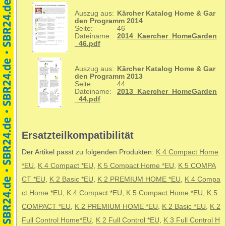
Auszug aus:
Kärcher Katalog Home & Gar
den Programm 2014
Seite:
46
Dateiname:
2014_Kaercher_HomeGarden
_46.pdf
Auszug aus:
Kärcher Katalog Home & Gar
den Programm 2013
Seite:
44
Dateiname:
2013_Kaercher_HomeGarden
_44.pdf
Ersatzteilkompatibilität
Der Artikel passt zu folgenden Produkten:
K 4 Compact Home
*EU
,
K 4 Compact *EU
,
K 5 Compact Home *EU
,
K 5 COMPA
CT *EU
,
K 2 Basic *EU
,
K 2 PREMIUM HOME *EU
,
K 4 Compa
ct Home *EU
,
K 4 Compact *EU
,
K 5 Compact Home *EU
,
K 5
COMPACT *EU
,
K 2 PREMIUM HOME *EU
,
K 2 Basic *EU
,
K 2
Full Control Home*EU
,
K 2 Full Control *EU
,
K 3 Full Control H