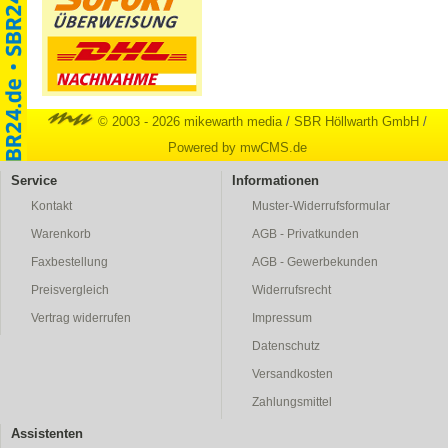
© 2003 - 2026 mikewarth media
/
SBR Höllwarth GmbH
/
Powered by mwCMS.de
Service
Informationen
Kontakt
Muster-Widerrufsformular
Warenkorb
AGB - Privatkunden
Faxbestellung
AGB - Gewerbekunden
Preisvergleich
Widerrufsrecht
Vertrag widerrufen
Impressum
Datenschutz
Versandkosten
Zahlungsmittel
Assistenten