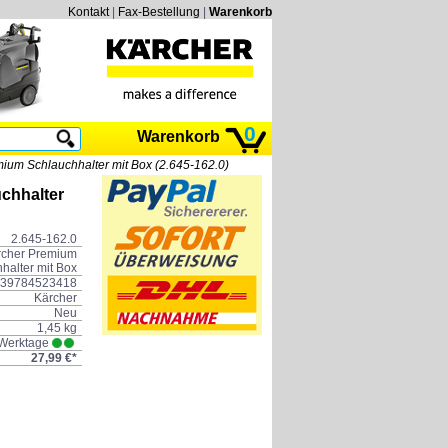
Kontakt
|
Fax-Bestellung
|
Warenkorb
0
Warenkorb
ium Schlauchhalter mit Box (2.645-162.0)
chhalter
2.645-162.0
rcher Premium
halter mit Box
39784523418
Kärcher
Neu
1,45 kg
 Werktage
27,99 €*