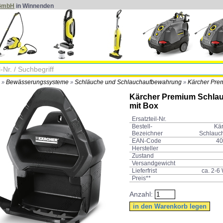
 GmbH
in Winnenden
Bewässerungssysteme
Schläuche und Schlauchaufbewahrung
Kärcher Prem
»
»
»
Kärcher Premium Schlau
mit Box
Ersatzteil-Nr.
Bestell-
Kä
Bezeichner
Schlauch
EAN-Code
40
Hersteller
Zustand
Versandgewicht
Lieferfrist
ca. 2-6
Preis**
Anzahl: