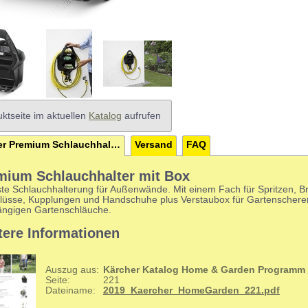
ktseite im aktuellen
Katalog
aufrufen
Kärcher Premium Schlauchhalter mit Box
Versand
FAQ
mium Schlauchhalter mit Box
te Schlauchhalterung für Außenwände. Mit einem Fach für Spritzen, B
lüsse, Kupplungen und Handschuhe plus Verstaubox für Gartenscheren
gängigen Gartenschläuche.
tere Informationen
Auszug aus:
Kärcher Katalog Home & Garden Programm
Seite:
221
Dateiname:
2019_Kaercher_HomeGarden_221.pdf