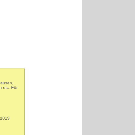
rausen,
 etc. Für
 2019