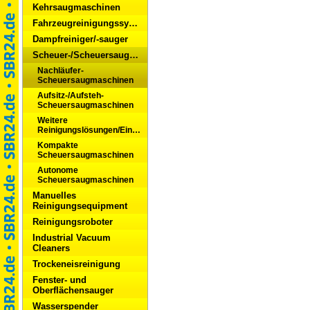
Kehrsaugmaschinen
Fahrzeugreinigungssysteme
Dampfreiniger/-sauger
Scheuer-/Scheuersaugmaschinen
Nachläufer-
Scheuersaugmaschinen
Aufsitz-/Aufsteh-
Scheuersaugmaschinen
Weitere
Reinigungslösungen/Einscheibenmaschinen
Kompakte
Scheuersaugmaschinen
Autonome
Scheuersaugmaschinen
Manuelles
Reinigungsequipment
Reinigungsroboter
Industrial Vacuum
Cleaners
Trockeneisreinigung
Fenster- und
Oberflächensauger
Wasserspender