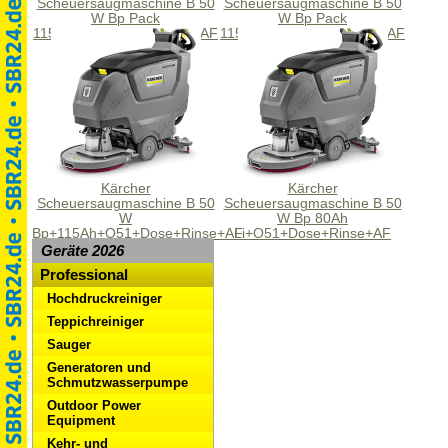
Scheuersaugmaschine B 50
Scheuersaugmaschine B 50
W Bp Pack
W Bp Pack
115Ah+R55+Dose+Rinse+AF
115Ah+D60+Dose+Rinse+AF
Kärcher
Kärcher
Scheuersaugmaschine B 50
Scheuersaugmaschine B 50
W
W Bp 80Ah
Bp+115Ah+O51+Dose+Rinse+AF
Li+O51+Dose+Rinse+AF
Geräte 2026
Professional
Hochdruckreiniger
Teppichreiniger
Sauger
Generatoren und
Schmutzwasserpumpe
Outdoor Power
Equipment
Kehr- und