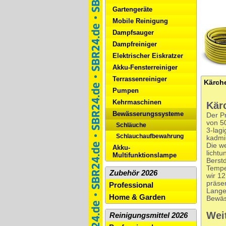
Gartengeräte
Mobile Reinigung
Dampfsauger
Dampfreiniger
Elektrischer Eiskratzer
Akku-Fensterreiniger
Terrassenreiniger
Pumpen
Kehrmaschinen
Kär
Bewässerungssysteme
Der P
von 5
Schläuche
3-lagi
Schlauchaufbewahrung
kadmi
Die w
Akku-
lichtu
Multifunktionslampe
Berst
Tempe
Zubehör 2026
wir 1
präsen
Professional
Lange
Home & Garden
Bewäs
Wei
Reinigungsmittel 2026