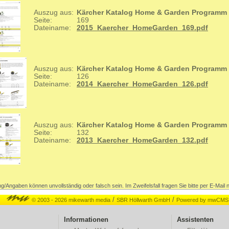
Auszug aus:
Kärcher Katalog Home & Garden Programm
Seite:
169
Dateiname:
2015_Kaercher_HomeGarden_169.pdf
Auszug aus:
Kärcher Katalog Home & Garden Programm
Seite:
126
Dateiname:
2014_Kaercher_HomeGarden_126.pdf
Auszug aus:
Kärcher Katalog Home & Garden Programm
Seite:
132
Dateiname:
2013_Kaercher_HomeGarden_132.pdf
g/Angaben können unvollständig oder falsch sein. Im Zweifelsfall fragen Sie bitte per E-Mail 
/
/
© 2003 - 2026 mikewarth media
SBR Höllwarth GmbH
Powered by mwCMS
Informationen
Assistenten