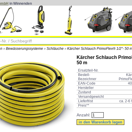
 GmbH
in Winnenden
en
Bewässerungssysteme
Schläuche
Kärcher Schlauch PrimoFlex® 1/2"- 50 m
»
»
»
Kärcher Schlauch PrimoF
50 m
Ersatzteil-Nr.
Bestell-
Kär
Bezeichner
PrimoFl
EAN-Code
40
Hersteller
Zustand
Versandgewicht
Lieferfrist
ca. 2-6
Preis**
Anzahl: