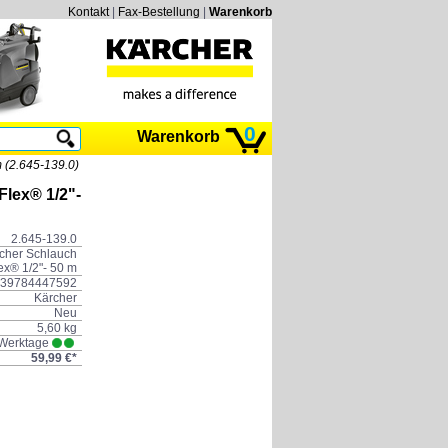
Kontakt
|
Fax-Bestellung
|
Warenkorb
0
Warenkorb
 (2.645-139.0)
lex® 1/2"-
2.645-139.0
cher Schlauch
ex® 1/2"- 50 m
39784447592
Kärcher
Neu
5,60 kg
 Werktage
59,99 €*