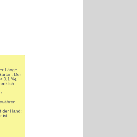
ner Länge
Gärten. Der
(< 0,1 %),
enklich.
er
gewähren
uf der Hand:
 ist