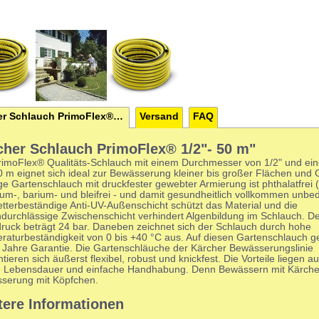
Kärcher Schlauch PrimoFlex® 1/2"- 50 m
Versand
FAQ
cher Schlauch PrimoFlex® 1/2"- 50 m"
rimoFlex® Qualitäts-Schlauch mit einem Durchmesser von 1/2" und ei
0 m eignet sich ideal zur Bewässerung kleiner bis großer Flächen und 
ge Gartenschlauch mit druckfester gewebter Armierung ist phthalatfrei 
um-, barium- und bleifrei - und damit gesundheitlich vollkommen unbed
etterbeständige Anti-UV-Außenschicht schützt das Material und die
ndurchlässige Zwischenschicht verhindert Algenbildung im Schlauch. D
druck beträgt 24 bar. Daneben zeichnet sich der Schlauch durch hohe
raturbeständigkeit von 0 bis +40 °C aus. Auf diesen Gartenschlauch 
2 Jahre Garantie. Die Gartenschläuche der Kärcher Bewässerungslinie
tieren sich äußerst flexibel, robust und knickfest. Die Vorteile liegen a
 Lebensdauer und einfache Handhabung. Denn Bewässern mit Kärcher
serung mit Köpfchen.
tere Informationen