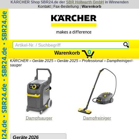
KÄRCHER Shop SBR24.de der
SBR Höllwarth GmbH
in Winnenden
Kontakt
|
Fax-Bestellung
|
Warenkorb
0
Warenkorb
KÄRCHER
Geräte 2025
Geräte 2025
Professional
Dampfreiniger/-
»
»
»
»
sauger
Dampfsauger
Dampfreiniger
Geräte 2026