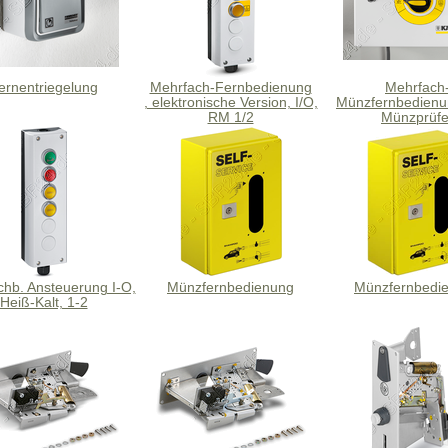
ernentriegelung
Mehrfach-Fernbedienung
Mehrfach
, elektronische Version, I/O,
Münzfernbedienu
RM 1/2
Münzprüfe
hb. Ansteuerung I-O,
Münzfernbedienung
Münzfernbedi
Heiß-Kalt, 1-2