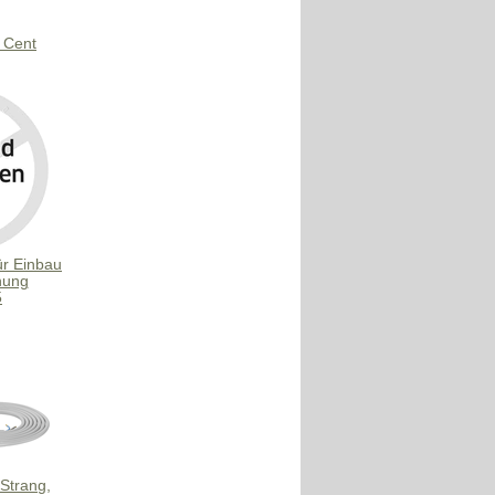
 Cent
ür Einbau
nung
5
Strang,