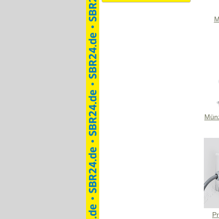
M
Münz
Pr