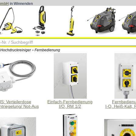
 GmbH
in Winnenden
Hochdruckreiniger
Fernbedienung
»
»
S: Verteilerdose
Einfach-Fernbedienung
Fernbedien
triegelung/ Not-Aus
I/O, RM 1/2
I-O, Heiß-Kalt,