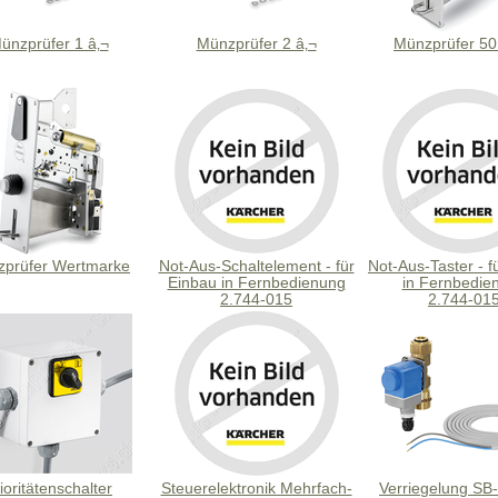
ünzprüfer 1 â‚¬
Münzprüfer 2 â‚¬
Münzprüfer 50
prüfer Wertmarke
Not-Aus-Schaltelement - für
Not-Aus-Taster - f
Einbau in Fernbedienung
in Fernbedie
2.744-015
2.744-01
ioritätenschalter
Steuerelektronik Mehrfach-
Verriegelung SB-