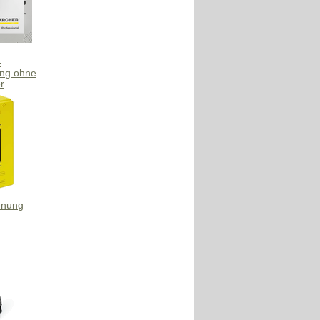
-
ng ohne
r
enung