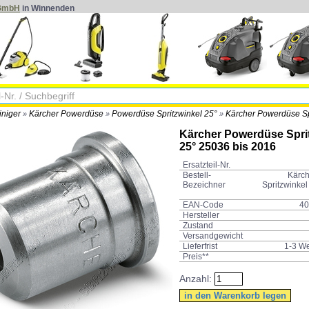
 GmbH
in Winnenden
iniger
Kärcher Powerdüse
Powerdüse Spritzwinkel 25°
Kärcher Powerdüse Sp
»
»
»
Kärcher Powerdüse Spri
25° 25036 bis 2016
Ersatzteil-Nr.
Bestell-
Kärc
Bezeichner
Spritzwinkel
EAN-Code
40
Hersteller
Zustand
Versandgewicht
Lieferfrist
1-3 W
Preis**
Anzahl: