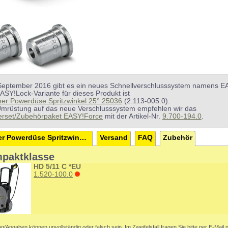
 September 2016 gibt es ein neues Schnellverschlusssystem namens E
ASY!Lock-Variante für dieses Produkt ist
her Powerdüse Spritzwinkel 25° 25036
(2.113-005.0).
Umrüstung auf das neue Verschlusssystem empfehlen wir das
terset/Zubehörpaket EASY!Force
mit der Artikel-Nr.
9.700-194.0
.
Kärcher Powerdüse Spritzwinkel 25° 25036 bis 2016
Versand
FAQ
Zubehör
paktklasse
HD 5/11 C *EU
1.520-100.0
g/Angaben können unvollständig oder falsch sein. Im Zweifelsfall fragen Sie bitte per E-Mail 