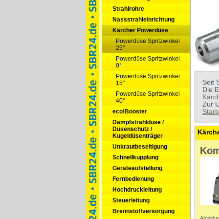
Strahlrohre
Nassstrahleinrichtung
Kärcher Powerdüse
Powerdüse Spritzwinkel
25°
Powerdüse Spritzwinkel
0°
Powerdüse Spritzwinkel
Seit
15°
Die E
Powerdüse Spritzwinkel
Kärc
40°
Zur 
eco!Booster
Star
Dampfstrahldüse /
Düsenschutz /
Kugeldüsenträger
Unkrautbeseitigung
Kom
Schnellkupplung
Geräteaufstellung
Fernbedienung
Hochdruckleitung
Steuerleitung
Brennstoffversorgung
Abbildun