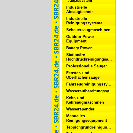
Abgassystem
Industrielle
Absaugtechnik
Industrielle
Reinigungssysteme
Scheuersaugmaschinen
Outdoor Power
Equipment
Battery Power+
Stationäre
Hochdruckreinigungsanlagen
Professionelle Sauger
Fenster- und
Oberflächensauger
Fahrzeugreinigungssysteme
Wasseraufbereitungssysteme
Kehr- und
Kehrsaugmaschinen
Wasserspender
Manuelles
Reinigungsequipment
Teppichgrundreinigungsgeräte/Dampfreiniger