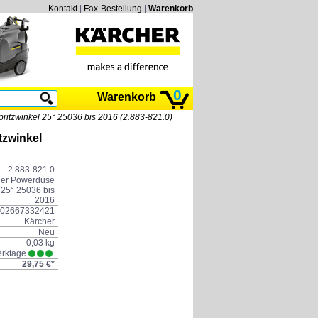
Kontakt
|
Fax-Bestellung
|
Warenkorb
0
Warenkorb
ritzwinkel 25° 25036 bis 2016 (2.883-821.0)
tzwinkel
2.883-821.0
her Powerdüse
 25° 25036 bis
2016
02667332421
Kärcher
Neu
0,03 kg
erktage
29,75 €*