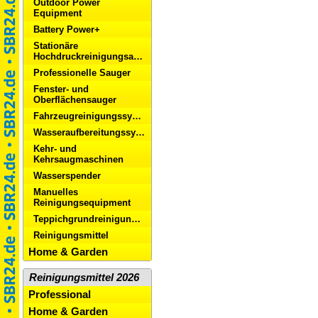
Outdoor Power
Equipment
Battery Power+
Stationäre
Hochdruckreinigungsanlagen
Professionelle Sauger
Fenster- und
Oberflächensauger
Fahrzeugreinigungssysteme
Wasseraufbereitungssysteme
Kehr- und
Kehrsaugmaschinen
Wasserspender
Manuelles
Reinigungsequipment
Teppichgrundreinigungsgeräte/Dampfreiniger
Reinigungsmittel
Home & Garden
Reinigungsmittel 2026
Professional
Home & Garden