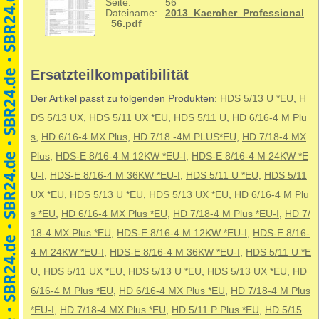
Seite:
56
Dateiname:
2013_Kaercher_Professional
_56.pdf
Ersatzteilkompatibilität
Der Artikel passt zu folgenden Produkten:
HDS 5/13 U *EU
,
H
DS 5/13 UX
,
HDS 5/11 UX *EU
,
HDS 5/11 U
,
HD 6/16-4 M Plu
s
,
HD 6/16-4 MX Plus
,
HD 7/18 -4M PLUS*EU
,
HD 7/18-4 MX
Plus
,
HDS-E 8/16-4 M 12KW *EU-I
,
HDS-E 8/16-4 M 24KW *E
U-I
,
HDS-E 8/16-4 M 36KW *EU-I
,
HDS 5/11 U *EU
,
HDS 5/11
UX *EU
,
HDS 5/13 U *EU
,
HDS 5/13 UX *EU
,
HD 6/16-4 M Plu
s *EU
,
HD 6/16-4 MX Plus *EU
,
HD 7/18-4 M Plus *EU-I
,
HD 7/
18-4 MX Plus *EU
,
HDS-E 8/16-4 M 12KW *EU-I
,
HDS-E 8/16-
4 M 24KW *EU-I
,
HDS-E 8/16-4 M 36KW *EU-I
,
HDS 5/11 U *E
U
,
HDS 5/11 UX *EU
,
HDS 5/13 U *EU
,
HDS 5/13 UX *EU
,
HD
6/16-4 M Plus *EU
,
HD 6/16-4 MX Plus *EU
,
HD 7/18-4 M Plus
*EU-I
,
HD 7/18-4 MX Plus *EU
,
HD 5/11 P Plus *EU
,
HD 5/15