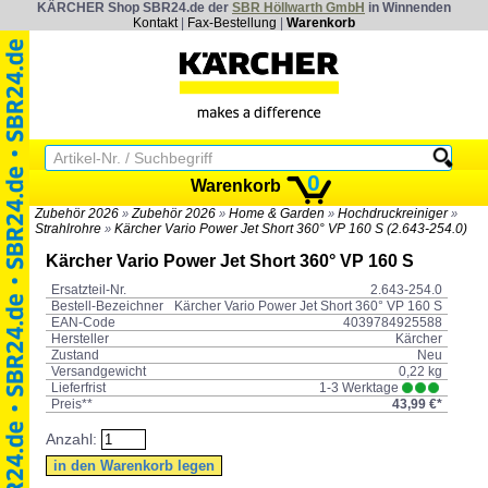
KÄRCHER Shop SBR24.de der
SBR Höllwarth GmbH
in Winnenden
Kontakt
|
Fax-Bestellung
|
Warenkorb
0
Warenkorb
Zubehör 2026
Zubehör 2026
Home & Garden
Hochdruckreiniger
»
»
»
»
Strahlrohre
Kärcher Vario Power Jet Short 360° VP 160 S (2.643-254.0)
»
Kärcher Vario Power Jet Short 360° VP 160 S
Ersatzteil-Nr.
2.643-254.0
Bestell-Bezeichner
Kärcher Vario Power Jet Short 360° VP 160 S
EAN-Code
4039784925588
Hersteller
Kärcher
Zustand
Neu
Versandgewicht
0,22 kg
Lieferfrist
1-3 Werktage
Preis**
43,99 €*
Anzahl: