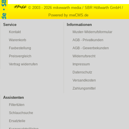
© 2003 - 2026 mikewarth media
/
SBR Höllwarth GmbH
/
Powered by mwCMS.de
Service
Informationen
Kontakt
Muster-Widerrufsformular
Warenkorb
AGB - Privatkunden
Faxbestellung
AGB - Gewerbekunden
Preisvergleich
Widerrufsrecht
Vertrag widerrufen
Impressum
Datenschutz
Versandkosten
Zahlungsmittel
Assistenten
Filtertüten
Schlauchsuche
Ersatzteile