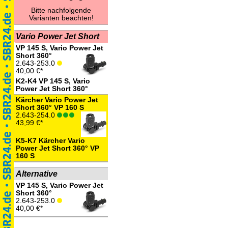
Bitte nachfolgende
Varianten beachten!
Vario Power Jet Short
VP 145 S, Vario Power Jet
Short 360°
2.643-253.0
40,00 €*
K2-K4 VP 145 S, Vario
Power Jet Short 360°
Kärcher Vario Power Jet
Short 360° VP 160 S
2.643-254.0
43,99 €*
K5-K7 Kärcher Vario
Power Jet Short 360° VP
160 S
Alternative
VP 145 S, Vario Power Jet
Short 360°
2.643-253.0
40,00 €*