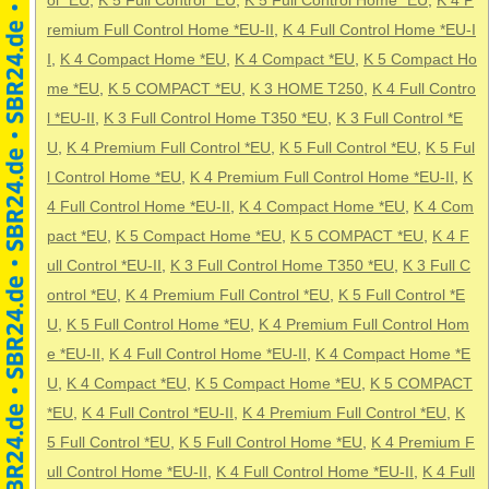
ol *EU
,
K 5 Full Control *EU
,
K 5 Full Control Home *EU
,
K 4 P
remium Full Control Home *EU-II
,
K 4 Full Control Home *EU-I
I
,
K 4 Compact Home *EU
,
K 4 Compact *EU
,
K 5 Compact Ho
me *EU
,
K 5 COMPACT *EU
,
K 3 HOME T250
,
K 4 Full Contro
l *EU-II
,
K 3 Full Control Home T350 *EU
,
K 3 Full Control *E
U
,
K 4 Premium Full Control *EU
,
K 5 Full Control *EU
,
K 5 Ful
l Control Home *EU
,
K 4 Premium Full Control Home *EU-II
,
K
4 Full Control Home *EU-II
,
K 4 Compact Home *EU
,
K 4 Com
pact *EU
,
K 5 Compact Home *EU
,
K 5 COMPACT *EU
,
K 4 F
ull Control *EU-II
,
K 3 Full Control Home T350 *EU
,
K 3 Full C
ontrol *EU
,
K 4 Premium Full Control *EU
,
K 5 Full Control *E
U
,
K 5 Full Control Home *EU
,
K 4 Premium Full Control Hom
e *EU-II
,
K 4 Full Control Home *EU-II
,
K 4 Compact Home *E
U
,
K 4 Compact *EU
,
K 5 Compact Home *EU
,
K 5 COMPACT
*EU
,
K 4 Full Control *EU-II
,
K 4 Premium Full Control *EU
,
K
5 Full Control *EU
,
K 5 Full Control Home *EU
,
K 4 Premium F
ull Control Home *EU-II
,
K 4 Full Control Home *EU-II
,
K 4 Full