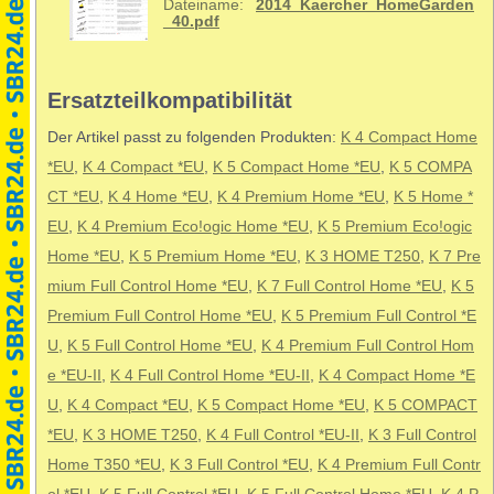
Dateiname:
2014_Kaercher_HomeGarden
_40.pdf
Ersatzteilkompatibilität
Der Artikel passt zu folgenden Produkten:
K 4 Compact Home
*EU
,
K 4 Compact *EU
,
K 5 Compact Home *EU
,
K 5 COMPA
CT *EU
,
K 4 Home *EU
,
K 4 Premium Home *EU
,
K 5 Home *
EU
,
K 4 Premium Eco!ogic Home *EU
,
K 5 Premium Eco!ogic
Home *EU
,
K 5 Premium Home *EU
,
K 3 HOME T250
,
K 7 Pre
mium Full Control Home *EU
,
K 7 Full Control Home *EU
,
K 5
Premium Full Control Home *EU
,
K 5 Premium Full Control *E
U
,
K 5 Full Control Home *EU
,
K 4 Premium Full Control Hom
e *EU-II
,
K 4 Full Control Home *EU-II
,
K 4 Compact Home *E
U
,
K 4 Compact *EU
,
K 5 Compact Home *EU
,
K 5 COMPACT
*EU
,
K 3 HOME T250
,
K 4 Full Control *EU-II
,
K 3 Full Control
Home T350 *EU
,
K 3 Full Control *EU
,
K 4 Premium Full Contr