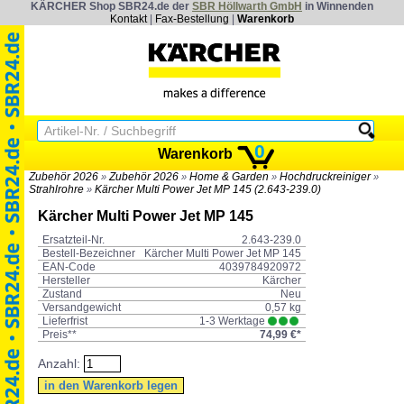
KÄRCHER Shop SBR24.de der
SBR Höllwarth GmbH
in Winnenden
Kontakt
|
Fax-Bestellung
|
Warenkorb
0
Warenkorb
Zubehör 2026
Zubehör 2026
Home & Garden
Hochdruckreiniger
»
»
»
»
Strahlrohre
Kärcher Multi Power Jet MP 145 (2.643-239.0)
»
Kärcher Multi Power Jet MP 145
Ersatzteil-Nr.
2.643-239.0
Bestell-Bezeichner
Kärcher Multi Power Jet MP 145
EAN-Code
4039784920972
Hersteller
Kärcher
Zustand
Neu
Versandgewicht
0,57 kg
Lieferfrist
1-3 Werktage
Preis**
74,99 €*
Anzahl: