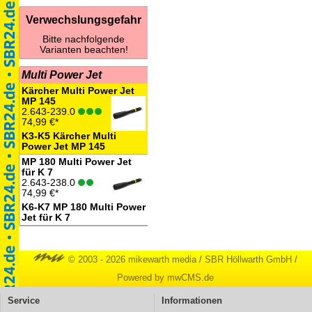
Verwechslungsgefahr
Bitte nachfolgende
Varianten beachten!
Multi Power Jet
Kärcher Multi Power Jet
MP 145
2.643-239.0
74,99 €*
K3-K5 Kärcher Multi
Power Jet MP 145
MP 180 Multi Power Jet
für K 7
2.643-238.0
74,99 €*
K6-K7 MP 180 Multi Power
Jet für K 7
© 2003 - 2026 mikewarth media
/
SBR Höllwarth GmbH
/
Powered by mwCMS.de
Service
Informationen