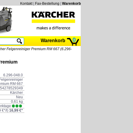
Kontakt
|
Fax-Bestellung
|
Warenkorb
0
Warenkorb
her Felgenreiniger Premium RM 667 (6.296-
 Premium
6.296-048.0
Felgenreiniger
emium RM 667
54278529349
Kärcher
Neu
0,61 kg
erktage
9 €*
/l)
16,99 €*