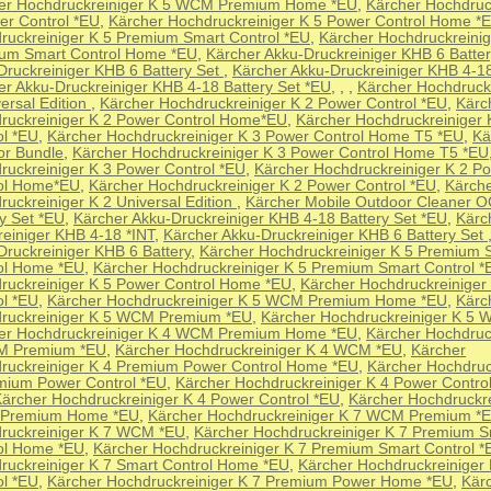
er Hochdruckreiniger K 5 WCM Premium Home *EU
,
Kärcher Hochdruc
er Control *EU
,
Kärcher Hochdruckreiniger K 5 Power Control Home *
ruckreiniger K 5 Premium Smart Control *EU
,
Kärcher Hochdruckreinig
um Smart Control Home *EU
,
Kärcher Akku-Druckreiniger KHB 6 Batter
Druckreiniger KHB 6 Battery Set
,
Kärcher Akku-Druckreiniger KHB 4-18
er Akku-Druckreiniger KHB 4-18 Battery Set *EU
,
,
,
Kärcher Hochdruckr
ersal Edition
,
Kärcher Hochdruckreiniger K 2 Power Control *EU
,
Kärc
ruckreiniger K 2 Power Control Home*EU
,
Kärcher Hochdruckreiniger 
ol *EU
,
Kärcher Hochdruckreiniger K 3 Power Control Home T5 *EU
,
Kä
or Bundle
,
Kärcher Hochdruckreiniger K 3 Power Control Home T5 *EU
ruckreiniger K 3 Power Control *EU
,
Kärcher Hochdruckreiniger K 2 P
ol Home*EU
,
Kärcher Hochdruckreiniger K 2 Power Control *EU
,
Kärch
ruckreiniger K 2 Universal Edition
,
Kärcher Mobile Outdoor Cleaner O
ry Set *EU
,
Kärcher Akku-Druckreiniger KHB 4-18 Battery Set *EU
,
Kärc
reiniger KHB 4-18 *INT
,
Kärcher Akku-Druckreiniger KHB 6 Battery Set
Druckreiniger KHB 6 Battery
,
Kärcher Hochdruckreiniger K 5 Premium 
ol Home *EU
,
Kärcher Hochdruckreiniger K 5 Premium Smart Control *
ruckreiniger K 5 Power Control Home *EU
,
Kärcher Hochdruckreiniger
ol *EU
,
Kärcher Hochdruckreiniger K 5 WCM Premium Home *EU
,
Kärc
ruckreiniger K 5 WCM Premium *EU
,
Kärcher Hochdruckreiniger K 5
er Hochdruckreiniger K 4 WCM Premium Home *EU
,
Kärcher Hochdruc
M Premium *EU
,
Kärcher Hochdruckreiniger K 4 WCM *EU
,
Kärcher
ruckreiniger K 4 Premium Power Control Home *EU
,
Kärcher Hochdruc
mium Power Control *EU
,
Kärcher Hochdruckreiniger K 4 Power Contr
ärcher Hochdruckreiniger K 4 Power Control *EU
,
Kärcher Hochdruckre
Premium Home *EU
,
Kärcher Hochdruckreiniger K 7 WCM Premium *
ruckreiniger K 7 WCM *EU
,
Kärcher Hochdruckreiniger K 7 Premium S
ol Home *EU
,
Kärcher Hochdruckreiniger K 7 Premium Smart Control *
ruckreiniger K 7 Smart Control Home *EU
,
Kärcher Hochdruckreiniger
ol *EU
,
Kärcher Hochdruckreiniger K 7 Premium Power Home *EU
,
Kär