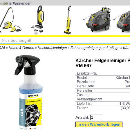
 GmbH
in Winnenden
2026
Home & Garden
Hochdruckreiniger
Fahrzeugreinigung und -pflege
Kärc
»
»
»
»
Kärcher Felgenreiniger
RM 667
Ersatzteil-Nr.
Bestell-
Kärcher 
Bezeichner
Pr
EAN-Code
40
Hersteller
Zustand
Versandgewicht
Lieferfrist
1-3 W
Preis**
(
33,9
Anzahl: