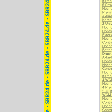
Kärch
5 Pow
Hochd
Premi
Akku-
Kärch
2 Univ
Hochd
Contr
Exteri
Hochd
Contr
Hochd
Batte
Druck
Akku-
Contr
Hochd
Contr
Hochd
Kärch
4 WC
Hochd
4 Pre
*EU
,
K
WCM 
Hochd
Contr
Hochd
Contr