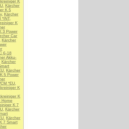
kreiniger K
EU
,
Kärcher
er K 5
y
,
Kärcher
 *INT
,
einiger K
her
K 3 Power
rcher Car
,
Kärcher
ower
er
C 6-18
her Akku-
,
Kärcher
Smart
EU
,
Kärcher
 K 5 Power
her
 WCM *EU
,
kreiniger K
kreiniger K
ol Home
iniger K 7
EU
,
Kärcher
mart
EU
,
Kärcher
 K 7 Smart
cher