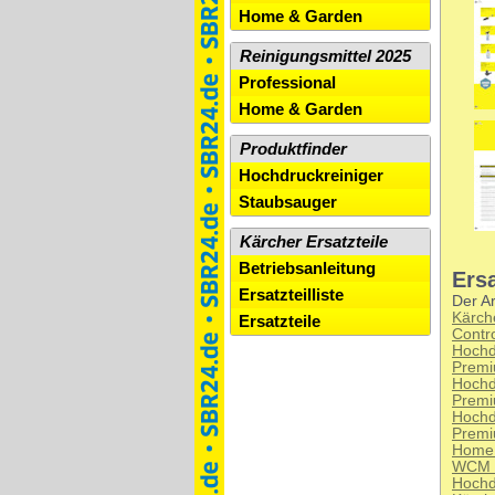
Home & Garden
Reinigungsmittel 2025
Professional
Home & Garden
Produktfinder
Hochdruckreiniger
Staubsauger
Kärcher Ersatzteile
Betriebsanleitung
Ersa
Ersatzteilliste
Der Ar
Kärch
Ersatzteile
Contr
Hochd
Premi
Hochd
Prem
Hochd
Premi
Home
WCM 
Hochd