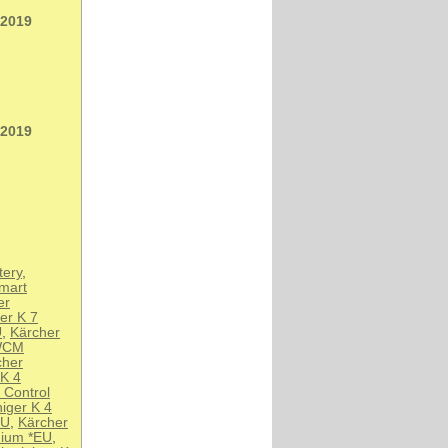
 2019
 2019
tery
,
mart
er
er K 7
U
,
Kärcher
 WCM
cher
 K 4
 Control
iger K 4
EU
,
Kärcher
mium *EU
,