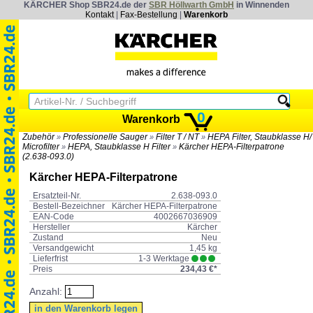
KÄRCHER Shop SBR24.de der
SBR Höllwarth GmbH
in Winnenden
Kontakt
|
Fax-Bestellung
|
Warenkorb
0
Warenkorb
Zubehör
Professionelle Sauger
Filter T / NT
HEPA Filter, Staubklasse H/
»
»
»
Microfilter
HEPA, Staubklasse H Filter
Kärcher HEPA-Filterpatrone
»
»
(2.638-093.0)
Kärcher HEPA-Filterpatrone
Ersatzteil-Nr.
2.638-093.0
Bestell-Bezeichner
Kärcher HEPA-Filterpatrone
EAN-Code
4002667036909
Hersteller
Kärcher
Zustand
Neu
Versandgewicht
1,45 kg
Lieferfrist
1-3 Werktage
Preis
234,43 €*
Anzahl: