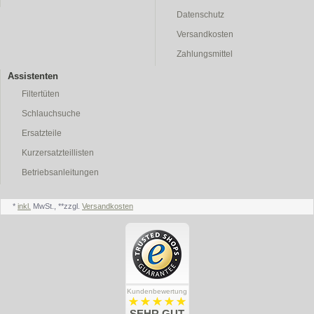
Datenschutz
Versandkosten
Zahlungsmittel
Assistenten
Filtertüten
Schlauchsuche
Ersatzteile
Kurzersatzteillisten
Betriebsanleitungen
*
inkl.
MwSt., **zzgl.
Versandkosten
Kundenbewertung
SEHR GUT