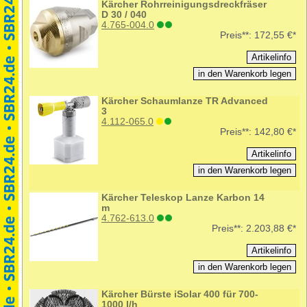
Kärcher Rohrreinigungsdreckfräser
D 30 / 040
4.765-004.0
Preis**:
172,55 €*
Kärcher Schaumlanze TR Advanced
3
4.112-065.0
Preis**:
142,80 €*
Kärcher Teleskop Lanze Karbon 14
m
4.762-613.0
Preis**:
2.203,88 €*
Kärcher Bürste iSolar 400 für 700-
1000 l/h