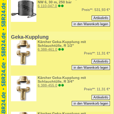
NW 6, 30 m, 250 bar
6.110-047.0
Preis**:
531,93 €*
Geka-Kupplung
Kärcher Geka-Kupplung mit
Schlauchtülle, R 1/2"
6.388-461.0
Preis**:
11,31 €*
Kärcher Geka-Kupplung mit
Schlauchtülle, R 3/4"
6.388-455.0
Preis**:
11,31 €*
Kärcher Geka-Kupplung mit