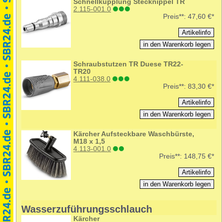
Schnellkupplung Stecknippel TR
2.115-001.0
Preis**:
47,60 €*
Schraubstutzen TR Duese TR22-
TR20
4.111-038.0
Preis**:
83,30 €*
Kärcher Aufsteckbare Waschbürste,
M18 x 1,5
4.113-001.0
Preis**:
148,75 €*
Wasserzuführungsschlauch
Kärcher