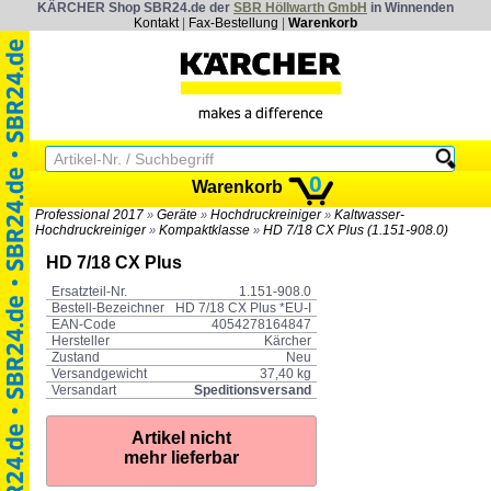
KÄRCHER Shop SBR24.de der
SBR Höllwarth GmbH
in Winnenden
Kontakt
|
Fax-Bestellung
|
Warenkorb
0
Warenkorb
Professional 2017
Geräte
Hochdruckreiniger
Kaltwasser-
»
»
»
Hochdruckreiniger
Kompaktklasse
HD 7/18 CX Plus (1.151-908.0)
»
»
HD 7/18 CX Plus
Ersatzteil-Nr.
1.151-908.0
Bestell-Bezeichner
HD 7/18 CX Plus *EU-I
EAN-Code
4054278164847
Hersteller
Kärcher
Zustand
Neu
Versandgewicht
37,40 kg
Versandart
Speditionsversand
Artikel nicht
mehr lieferbar