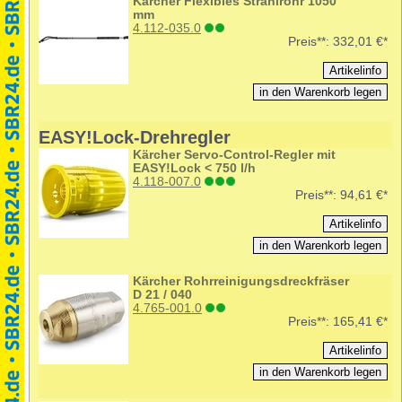
Kärcher Flexibles Strahlrohr 1050
mm
4.112-035.0
Preis**:
332,01 €*
EASY!Lock-Drehregler
Kärcher Servo-Control-Regler mit
EASY!Lock < 750 l/h
4.118-007.0
Preis**:
94,61 €*
Kärcher Rohrreinigungsdreckfräser
D 21 / 040
4.765-001.0
Preis**:
165,41 €*