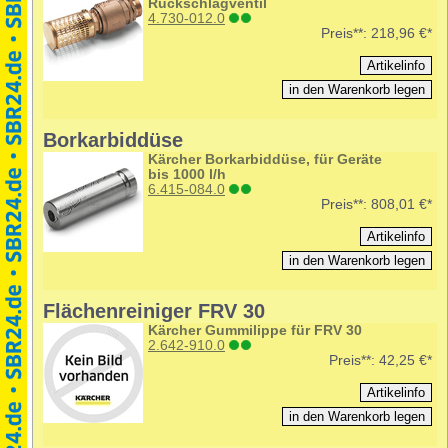
Rückschlagventil
4.730-012.0
Preis**:
218,96 €*
Borkarbiddüse
Kärcher Borkarbiddüse, für Geräte
bis 1000 l/h
6.415-084.0
Preis**:
808,01 €*
Flächenreiniger FRV 30
Kärcher Gummilippe für FRV 30
2.642-910.0
Preis**:
42,25 €*