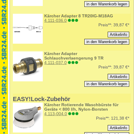
Kärcher Adapter 8 TR20IG-M18AG
4.111-036.0
Preis**:
39,87 €*
Kärcher Adapter
Schlauchverlaengerung 9 TR
4.111-037.0
Preis**:
39,87 €*
EASY!Lock-Zubehör
Kärcher Rotierende Waschbürste für
Geräte < 800 l/h, Nylon-Borsten
4.113-004.0
Preis**:
121,38 €*