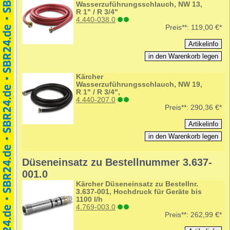
Wasserzuführungsschlauch, NW 13,
R 1" / R 3/4"
4.440-038.0
Preis**:
119,00 €*
Kärcher
Wasserzuführungsschlauch, NW 19,
R 1" / R 3/4",
4.440-207.0
Preis**:
290,36 €*
Düseneinsatz zu Bestellnummer 3.637-
001.0
Kärcher Düseneinsatz zu Bestellnr.
3.637-001, Hochdruck für Geräte bis
1100 l/h
4.769-003.0
Preis**:
262,99 €*