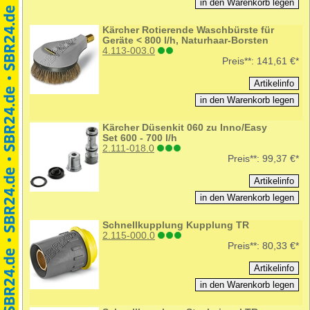
Kärcher Rotierende Waschbürste für
Geräte < 800 l/h, Naturhaar-Borsten
4.113-003.0
Preis**:
141,61 €*
Kärcher Düsenkit 060 zu Inno/Easy
Set 600 - 700 l/h
2.111-018.0
Preis**:
99,37 €*
Schnellkupplung Kupplung TR
2.115-000.0
Preis**:
80,33 €*