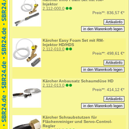
Injektor
2.112-000.0
Preis**:
836,57 €*
Kärcher Easy Foam Set mit RM-
Injektor HD/HDS
2.112-010.0
Preis**:
498,61 €*
Kärcher Anbausatz Schaumdüse HD
2.112-013.0
Preis**:
414,12 €*
Kärcher Schraubstutzen für
Flächenreiniger und Servo-Control-
Regler