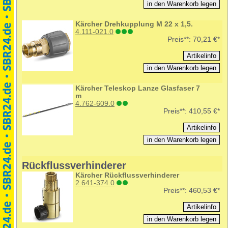
Kärcher Drehkupplung M 22 x 1,5.
4.111-021.0
Preis**:
70,21 €*
Kärcher Teleskop Lanze Glasfaser 7
m
4.762-609.0
Preis**:
410,55 €*
Rückflussverhinderer
Kärcher Rückflussverhinderer
2.641-374.0
Preis**:
460,53 €*