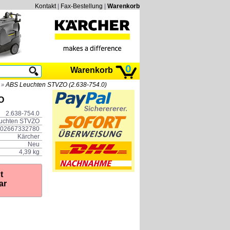
Kontakt
|
Fax-Bestellung
|
Warenkorb
0
Warenkorb
ABS Leuchten STVZO (2.638-754.0)
»
O
2.638-754.0
uchten STVZO
02667332780
Kärcher
Neu
4,39 kg
t
ar