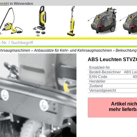
 GmbH
in Winnenden
ehrsaugmaschinen
Anbausätze für Kehr- und Kehrsaugmaschinen
Beleuchtung
»
»
ABS Leuchten STVZ
Ersatzteil-Nr.
Bestell-Bezeichner
ABS Le
EAN-Code
40
Hersteller
Zustand
Versandgewicht
Artikel nich
mehr lieferb