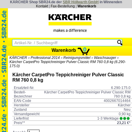
KÄRCHER Shop SBR24.de der
SBR Höllwarth GmbH
in Winnenden
Kontakt
|
Fax-Bestellung
|
Warenkorb
0
Warenkorb
KÄRCHER
Professional 2014
Reinigungsmittel
Waschsauger
»
»
»
»
Kärcher CarpetPro Teppichreiniger Pulver Classic RM 760 0,8 kg (6.290-
175.0)
Kärcher CarpetPro Teppichreiniger Pulver Classic
RM 760 0,8 kg
Ersatzteil-Nr.
6.290-175.0
Bestell-
Kärcher CarpetPro Teppichreiniger Pulver Classic RM
Bezeichner
760 0,8 kg
EAN-Code
4002667014464
Hersteller
Kärcher
Zustand
Neu
Versandgewicht
0,90 kg
Lieferfrist
1-3 Werktage
Preis**
23,21 €*