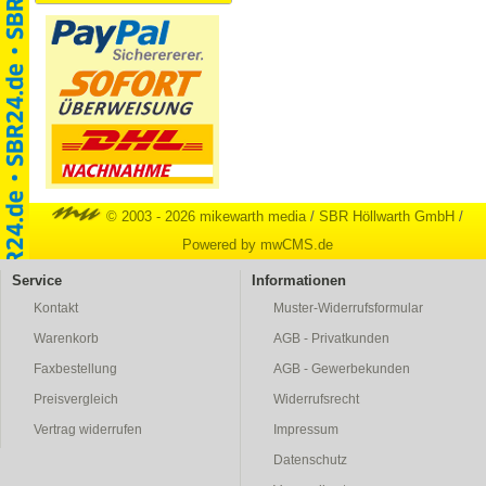
© 2003 - 2026 mikewarth media
/
SBR Höllwarth GmbH
/
Powered by mwCMS.de
Service
Informationen
Kontakt
Muster-Widerrufsformular
Warenkorb
AGB - Privatkunden
Faxbestellung
AGB - Gewerbekunden
Preisvergleich
Widerrufsrecht
Vertrag widerrufen
Impressum
Datenschutz