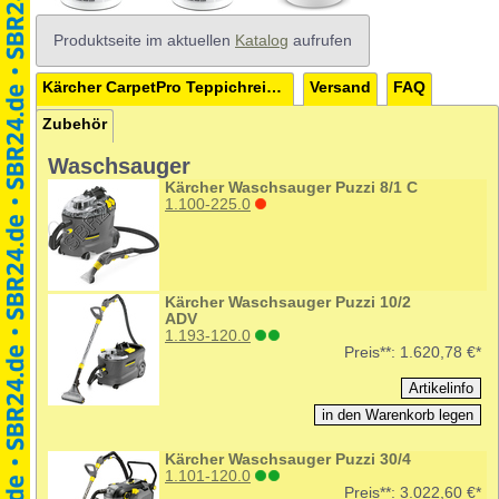
Produktseite im aktuellen
Katalog
aufrufen
Kärcher CarpetPro Teppichreiniger Pulver Classic RM 760 0,8 kg
Versand
FAQ
Zubehör
Waschsauger
Kärcher Waschsauger Puzzi 8/1 C
1.100-225.0
Kärcher Waschsauger Puzzi 10/2
ADV
1.193-120.0
Preis**:
1.620,78 €*
Kärcher Waschsauger Puzzi 30/4
1.101-120.0
Preis**:
3.022,60 €*