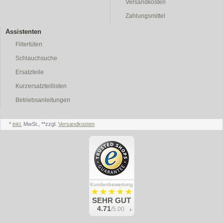
Versandkosten
Zahlungsmittel
Assistenten
Filtertüten
Schlauchsuche
Ersatzteile
Kurzersatzteillisten
Betriebsanleitungen
*
inkl.
MwSt., **zzgl.
Versandkosten
Kundenbewertung
SEHR GUT
4.71
/5.00