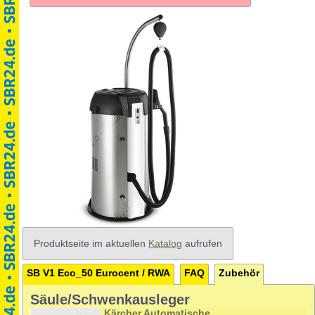
Produktseite im aktuellen
Katalog
aufrufen
SB V1 Eco_50 Eurocent / RWA
FAQ
Zubehör
Säule/Schwenkausleger
Kärcher Automatische