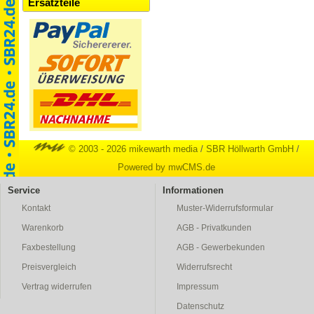
Ersatzteile
© 2003 - 2026 mikewarth media
/
SBR Höllwarth GmbH
/
Powered by mwCMS.de
Service
Informationen
Kontakt
Muster-Widerrufsformular
Warenkorb
AGB - Privatkunden
Faxbestellung
AGB - Gewerbekunden
Preisvergleich
Widerrufsrecht
Vertrag widerrufen
Impressum
Datenschutz