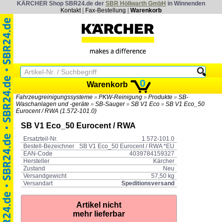
KÄRCHER Shop SBR24.de der
SBR Höllwarth GmbH
in Winnenden
Kontakt
|
Fax-Bestellung
|
Warenkorb
0
Warenkorb
Fahrzeugreinigungssysteme
PKW-Reinigung
Produkte
SB-
»
»
»
Waschanlagen und -geräte
SB-Sauger
SB V1 Eco
SB V1 Eco_50
»
»
»
Eurocent / RWA (1.572-101.0)
SB V1 Eco_50 Eurocent / RWA
Ersatzteil-Nr.
1.572-101.0
Bestell-Bezeichner
SB V1 Eco_50 Eurocent / RWA *EU
EAN-Code
4039784159327
Hersteller
Kärcher
Zustand
Neu
Versandgewicht
57,50 kg
Versandart
Speditionsversand
Artikel nicht
mehr lieferbar