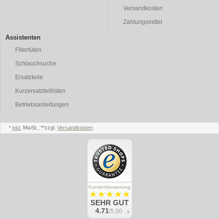
Versandkosten
Zahlungsmittel
Assistenten
Filtertüten
Schlauchsuche
Ersatzteile
Kurzersatzteillisten
Betriebsanleitungen
*
inkl.
MwSt., **zzgl.
Versandkosten
Kundenbewertung
SEHR GUT
4.71
/5.00