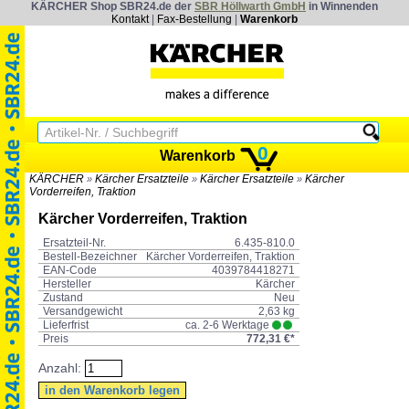
KÄRCHER Shop SBR24.de der
SBR Höllwarth GmbH
in Winnenden
Kontakt
|
Fax-Bestellung
|
Warenkorb
0
Warenkorb
KÄRCHER
Kärcher Ersatzteile
Kärcher Ersatzteile
Kärcher
»
»
»
Vorderreifen, Traktion
Kärcher Vorderreifen, Traktion
Ersatzteil-Nr.
6.435-810.0
Bestell-Bezeichner
Kärcher Vorderreifen, Traktion
EAN-Code
4039784418271
Hersteller
Kärcher
Zustand
Neu
Versandgewicht
2,63 kg
Lieferfrist
ca. 2-6 Werktage
Preis
772,31 €*
Anzahl: