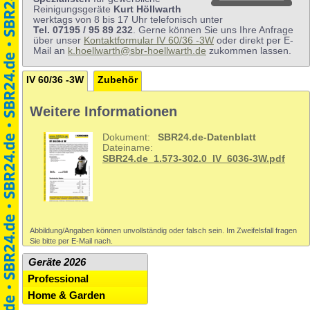
Reinigungsgeräte
Kurt Höllwarth
werktags von 8 bis 17 Uhr telefonisch unter
Tel. 07195 / 95 89 232
. Gerne können Sie uns Ihre Anfrage
über unser
Kontaktformular IV 60/36 -3W
oder direkt per E-
Mail an
k.hoellwarth@sbr-hoellwarth.de
zukommen lassen.
IV 60/36 -3W
Zubehör
Weitere Informationen
Dokument:
SBR24.de-Datenblatt
Dateiname:
SBR24.de_1.573-302.0_IV_6036-3W.pdf
Abbildung/Angaben können unvollständig oder falsch sein. Im Zweifelsfall fragen
Sie bitte per E-Mail nach.
Geräte 2026
Professional
Home & Garden