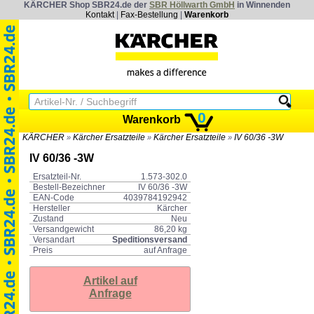
KÄRCHER Shop SBR24.de der
SBR Höllwarth GmbH
in Winnenden
Kontakt
|
Fax-Bestellung
|
Warenkorb
0
Warenkorb
KÄRCHER
Kärcher Ersatzteile
Kärcher Ersatzteile
IV 60/36 -3W
»
»
»
IV 60/36 -3W
Ersatzteil-Nr.
1.573-302.0
Bestell-Bezeichner
IV 60/36 -3W
EAN-Code
4039784192942
Hersteller
Kärcher
Zustand
Neu
Versandgewicht
86,20 kg
Versandart
Speditionsversand
Preis
auf Anfrage
Artikel auf
Anfrage