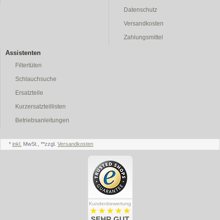
Datenschutz
Versandkosten
Zahlungsmittel
Assistenten
Filtertüten
Schlauchsuche
Ersatzteile
Kurzersatzteillisten
Betriebsanleitungen
*
inkl.
MwSt., **zzgl.
Versandkosten
Kundenbewertung
SEHR GUT