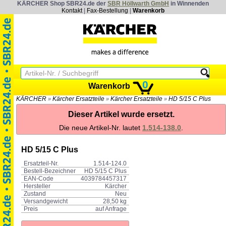
KÄRCHER Shop SBR24.de der
SBR Höllwarth GmbH
in Winnenden
Kontakt
|
Fax-Bestellung
|
Warenkorb
0
Warenkorb
KÄRCHER
Kärcher Ersatzteile
Kärcher Ersatzteile
HD 5/15 C Plus
»
»
»
Dieser Artikel wurde ersetzt.
Die neue Artikel-Nr. lautet
1.514-138.0
.
HD 5/15 C Plus
Ersatzteil-Nr.
1.514-124.0
Bestell-Bezeichner
HD 5/15 C Plus
EAN-Code
4039784457317
Hersteller
Kärcher
Zustand
Neu
Versandgewicht
28,50 kg
Preis
auf Anfrage