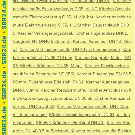
schlussmuffe Elektrowerkzeug, schraubbar, DN 35.
,
Kärcher A
nschlussmuffe Elektrowerkzeug C 35, el. NT
,
Kärcher Anschlu
ssmuffe Elektrowerkzeug C 35, el. clip-bar
,
Kärcher Anschluss
muffe Elektrowerkzeug C 35, el.
,
Kärcher Saugschlauch DN3
5
,
Kärcher Verlängerungskabel
,
Kärcher Fugenduese DN61
,
Saugrohr NT DN40 550mm St
,
Kärcher Krümmer, DN 40, Met
all
,
Kärcher Verbindungsmuffe, DN 40 mit Innengewinde
,
Kärc
her Fugendüse DN 35 210 mm
,
Kärcher Saugrohr, Metall, DN
35
,
Kärcher Krümmer, DN 35, Metall
,
Kärcher Plastiksack zur
staubfreien Entsorgung NT 65/2
,
Kärcher Fugendüse DN 35 5
00 mm
,
Fugenduese Edelstahl DN61
,
Kärcher Autosaugdüse
DN40, 90mm
,
Kärcher Reduziermuffe
,
Kärcher Anschlussmuff
e Elektrowerkzeug, schraubbar, DN 35 el
,
Kärcher Reduzierst
ück von DN 35 auf 32
,
Kärcher Verbindungsmuffe, DN 32/35,
mit Innengewinde
,
Kärcher Verbindungsmuffe, DN 61, mit Inn
engewinde
,
Kärcher Krümmer, Edelstahl DN 40
,
Kärcher Sau
grohr, DN 40 0,5 m Edelstahl
,
Kärcher Anschlussmuffe Elektro