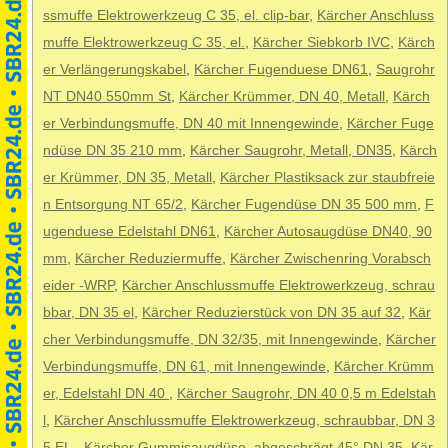
ssmuffe Elektrowerkzeug C 35, el. clip-bar
,
Kärcher Anschluss
muffe Elektrowerkzeug C 35, el.
,
Kärcher Siebkorb IVC
,
Kärch
er Verlängerungskabel
,
Kärcher Fugenduese DN61
,
Saugrohr
NT DN40 550mm St
,
Kärcher Krümmer, DN 40, Metall
,
Kärch
er Verbindungsmuffe, DN 40 mit Innengewinde
,
Kärcher Fuge
ndüse DN 35 210 mm
,
Kärcher Saugrohr, Metall, DN35
,
Kärch
er Krümmer, DN 35, Metall
,
Kärcher Plastiksack zur staubfreie
n Entsorgung NT 65/2
,
Kärcher Fugendüse DN 35 500 mm
,
F
ugenduese Edelstahl DN61
,
Kärcher Autosaugdüse DN40, 90
mm
,
Kärcher Reduziermuffe
,
Kärcher Zwischenring Vorabsch
eider -WRP
,
Kärcher Anschlussmuffe Elektrowerkzeug, schrau
bbar, DN 35 el
,
Kärcher Reduzierstück von DN 35 auf 32
,
Kär
cher Verbindungsmuffe, DN 32/35, mit Innengewinde
,
Kärcher
Verbindungsmuffe, DN 61, mit Innengewinde
,
Kärcher Krümm
er, Edelstahl DN 40
,
Kärcher Saugrohr, DN 40 0,5 m Edelstah
l
,
Kärcher Anschlussmuffe Elektrowerkzeug, schraubbar, DN 3
5 EL.
,
Kärcher Gummisaugdüse, abgeschrägt 45° DN 35
,
Kär