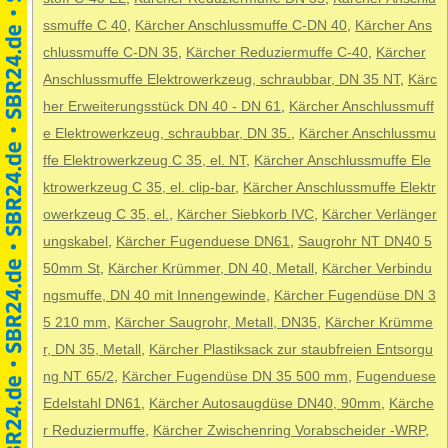
ssmuffe C 40
,
Kärcher Anschlussmuffe C-DN 40
,
Kärcher Ans
chlussmuffe C-DN 35
,
Kärcher Reduziermuffe C-40
,
Kärcher
Anschlussmuffe Elektrowerkzeug, schraubbar, DN 35 NT
,
Kärc
her Erweiterungsstück DN 40 - DN 61
,
Kärcher Anschlussmuff
e Elektrowerkzeug, schraubbar, DN 35.
,
Kärcher Anschlussmu
ffe Elektrowerkzeug C 35, el. NT
,
Kärcher Anschlussmuffe Ele
ktrowerkzeug C 35, el. clip-bar
,
Kärcher Anschlussmuffe Elektr
owerkzeug C 35, el.
,
Kärcher Siebkorb IVC
,
Kärcher Verlänger
ungskabel
,
Kärcher Fugenduese DN61
,
Saugrohr NT DN40 5
50mm St
,
Kärcher Krümmer, DN 40, Metall
,
Kärcher Verbindu
ngsmuffe, DN 40 mit Innengewinde
,
Kärcher Fugendüse DN 3
5 210 mm
,
Kärcher Saugrohr, Metall, DN35
,
Kärcher Krümme
r, DN 35, Metall
,
Kärcher Plastiksack zur staubfreien Entsorgu
ng NT 65/2
,
Kärcher Fugendüse DN 35 500 mm
,
Fugenduese
Edelstahl DN61
,
Kärcher Autosaugdüse DN40, 90mm
,
Kärche
r Reduziermuffe
,
Kärcher Zwischenring Vorabscheider -WRP
,