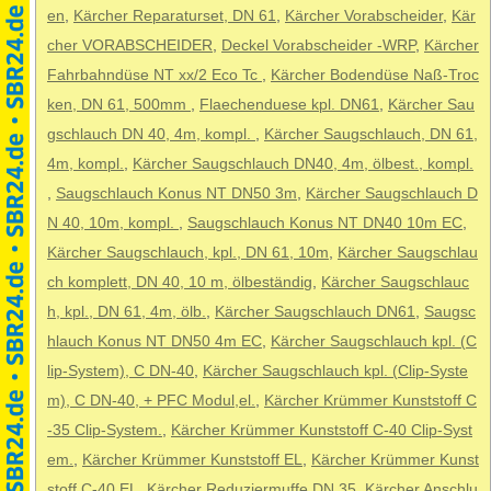
en
,
Kärcher Reparaturset, DN 61
,
Kärcher Vorabscheider
,
Kär
cher VORABSCHEIDER
,
Deckel Vorabscheider -WRP
,
Kärcher
Fahrbahndüse NT xx/2 Eco Tc
,
Kärcher Bodendüse Naß-Troc
ken, DN 61, 500mm
,
Flaechenduese kpl. DN61
,
Kärcher Sau
gschlauch DN 40, 4m, kompl.
,
Kärcher Saugschlauch, DN 61,
4m, kompl.
,
Kärcher Saugschlauch DN40, 4m, ölbest., kompl.
,
Saugschlauch Konus NT DN50 3m
,
Kärcher Saugschlauch D
N 40, 10m, kompl.
,
Saugschlauch Konus NT DN40 10m EC
,
Kärcher Saugschlauch, kpl., DN 61, 10m
,
Kärcher Saugschlau
ch komplett, DN 40, 10 m, ölbeständig
,
Kärcher Saugschlauc
h, kpl., DN 61, 4m, ölb.
,
Kärcher Saugschlauch DN61
,
Saugsc
hlauch Konus NT DN50 4m EC
,
Kärcher Saugschlauch kpl. (C
lip-System), C DN-40
,
Kärcher Saugschlauch kpl. (Clip-Syste
m), C DN-40, + PFC Modul,el.
,
Kärcher Krümmer Kunststoff C
-35 Clip-System.
,
Kärcher Krümmer Kunststoff C-40 Clip-Syst
em.
,
Kärcher Krümmer Kunststoff EL
,
Kärcher Krümmer Kunst
stoff C-40 EL
,
Kärcher Reduziermuffe DN 35
,
Kärcher Anschlu