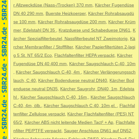
r Allzweckdüse (Nass-/Trocken) 370 mm
,
Kärcher Fugendüse
DN 40 290 mm
,
Buerste Heizkoerper
,
Kärcher Rohrabsaugdü
se 100 mm
,
Kärcher Rohrabsaugdüse 200 mm
,
Kärcher Krüm
mer, Edelstahl DN 35
,
Kratzduese und Schabeduese DN61
,
K
ärcher Spezialfilterbeutel, Nassfilterbeutel NT Zweimotorig
,
Kä
rcher Membranfilter / Stofffilter
,
Kärcher Papierfiltertüten 2-lagi
g 5 St. NT 65/2 Eco
,
Flachfaltenfilter HEPA verpackt
,
Kärcher
Fugendüse DN 40 400 mm
,
Kärcher Saugschlauch C-40, 10m
,
Kärcher Saugschlauch C-40, 4m
,
Kärcher Verlängerungssch
lauch, C 40
,
Kärcher Bodenduese neutral DN40
,
Kärcher Bod
enduese neutral DN35
,
Kärcher Saugrohr, DN40, 1m, Edelsta
hl
,
Kärcher Saugschlauch C-40, 16m,
,
Kärcher Saugschlauch
C-40, 4m, ölb.
,
Kärcher Saugschlauch C 40, 10m,el.
,
Flachfal
tenfilter Zellulose verpackt
,
Kärcher Flachfaltenfilter (PES) NT
65/2
,
Kärcher ABS nicht leitende Medien Tact² + Ap
,
Flachfalte
nfilter PE/PTFE verpackt
,
Sauger Anschluss DN61 auf DN52
,