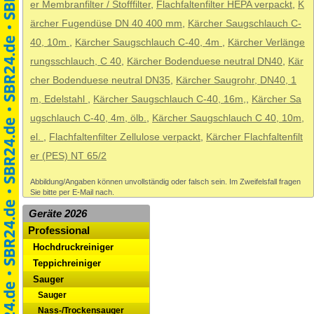
er Membranfilter / Stofffilter
,
Flachfaltenfilter HEPA verpackt
,
K
ärcher Fugendüse DN 40 400 mm
,
Kärcher Saugschlauch C-
40, 10m
,
Kärcher Saugschlauch C-40, 4m
,
Kärcher Verlänge
rungsschlauch, C 40
,
Kärcher Bodenduese neutral DN40
,
Kär
cher Bodenduese neutral DN35
,
Kärcher Saugrohr, DN40, 1
m, Edelstahl
,
Kärcher Saugschlauch C-40, 16m,
,
Kärcher Sa
ugschlauch C-40, 4m, ölb.
,
Kärcher Saugschlauch C 40, 10m,
el.
,
Flachfaltenfilter Zellulose verpackt
,
Kärcher Flachfaltenfilt
er (PES) NT 65/2
Abbildung/Angaben können unvollständig oder falsch sein. Im Zweifelsfall fragen
Sie bitte per E-Mail nach.
Geräte 2026
Professional
Hochdruckreiniger
Teppichreiniger
Sauger
Sauger
Nass-/Trockensauger