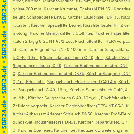
erper
,
Kärcher Rohrabsaugdüse 100 mm
,
Kärcher Rohrabsau
gdüse 200 mm
,
Kärcher Krümmer, Edelstahl DN 35
,
Kratzdue
se und Schabeduese DN61
,
Kärcher Saugpinsel, DN 35, Natu
rborsten
,
Kärcher Spezialfilterbeutel, Nassfilterbeutel NT Zwei
motorig
,
Kärcher Membranfilter / Stofffilter
,
Kärcher Papierfilte
rtüten 2-lagig 5 St. NT 65/2 Eco
,
Flachfaltenfilter HEPA verpac
kt
,
Kärcher Fugendüse DN 40 400 mm
,
Kärcher Saugschlauc
h C-40, 10m
,
Kärcher Saugschlauch C-40, 4m
,
Kärcher Verl
ängerungsschlauch, C 40
,
Kärcher Bodenduese neutral DN4
0
,
Kärcher Bodenduese neutral DN35
,
Kärcher Saugrohr, DN4
0, 1m, Edelstahl
,
Saugschlauch elektr. leitend C40 4m
,
Kärch
er Saugschlauch C-40, 16m,
,
Kärcher Saugschlauch C-40, 4
m, ölb.
,
Kärcher Saugschlauch C 40, 10m,el.
,
Flachfaltenfilter
Zellulose verpackt
,
Kärcher Flachfaltenfilter (PES) NT 65/2
,
K
ärcher Anbausatz Adapter Schlauch DN50
,
Kärcher Profi-Reini
gungs-Set
,
Industrieset NT DN61
,
Kärcher Reparaturset, C 4
0
,
Kärcher Späneset
,
Kärcher Set Reduzier-/Erweiterungsmuff