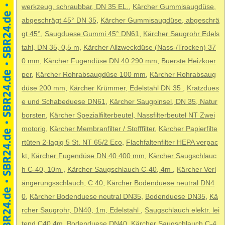
werkzeug, schraubbar, DN 35 EL.
,
Kärcher Gummisaugdüse,
abgeschrägt 45° DN 35
,
Kärcher Gummisaugdüse, abgeschrä
gt 45°
,
Saugduese Gummi 45° DN61
,
Kärcher Saugrohr Edels
tahl, DN 35, 0,5 m
,
Kärcher Allzweckdüse (Nass-/Trocken) 37
0 mm
,
Kärcher Fugendüse DN 40 290 mm
,
Buerste Heizkoer
per
,
Kärcher Rohrabsaugdüse 100 mm
,
Kärcher Rohrabsaug
düse 200 mm
,
Kärcher Krümmer, Edelstahl DN 35
,
Kratzdues
e und Schabeduese DN61
,
Kärcher Saugpinsel, DN 35, Natur
borsten
,
Kärcher Spezialfilterbeutel, Nassfilterbeutel NT Zwei
motorig
,
Kärcher Membranfilter / Stofffilter
,
Kärcher Papierfilte
rtüten 2-lagig 5 St. NT 65/2 Eco
,
Flachfaltenfilter HEPA verpac
kt
,
Kärcher Fugendüse DN 40 400 mm
,
Kärcher Saugschlauc
h C-40, 10m
,
Kärcher Saugschlauch C-40, 4m
,
Kärcher Verl
ängerungsschlauch, C 40
,
Kärcher Bodenduese neutral DN4
0
,
Kärcher Bodenduese neutral DN35
,
Bodenduese DN35
,
Kä
rcher Saugrohr, DN40, 1m, Edelstahl
,
Saugschlauch elektr. lei
tend C40 4m
,
Bodenduese DN40
,
Kärcher Saugschlauch C-4