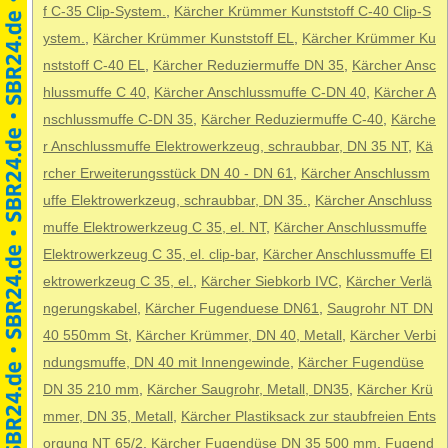
f C-35 Clip-System.
,
Kärcher Krümmer Kunststoff C-40 Clip-S
ystem.
,
Kärcher Krümmer Kunststoff EL
,
Kärcher Krümmer Ku
nststoff C-40 EL
,
Kärcher Reduziermuffe DN 35
,
Kärcher Ansc
hlussmuffe C 40
,
Kärcher Anschlussmuffe C-DN 40
,
Kärcher A
nschlussmuffe C-DN 35
,
Kärcher Reduziermuffe C-40
,
Kärche
r Anschlussmuffe Elektrowerkzeug, schraubbar, DN 35 NT
,
Kä
rcher Erweiterungsstück DN 40 - DN 61
,
Kärcher Anschlussm
uffe Elektrowerkzeug, schraubbar, DN 35.
,
Kärcher Anschluss
muffe Elektrowerkzeug C 35, el. NT
,
Kärcher Anschlussmuffe
Elektrowerkzeug C 35, el. clip-bar
,
Kärcher Anschlussmuffe El
ektrowerkzeug C 35, el.
,
Kärcher Siebkorb IVC
,
Kärcher Verlä
ngerungskabel
,
Kärcher Fugenduese DN61
,
Saugrohr NT DN
40 550mm St
,
Kärcher Krümmer, DN 40, Metall
,
Kärcher Verbi
ndungsmuffe, DN 40 mit Innengewinde
,
Kärcher Fugendüse
DN 35 210 mm
,
Kärcher Saugrohr, Metall, DN35
,
Kärcher Krü
mmer, DN 35, Metall
,
Kärcher Plastiksack zur staubfreien Ents
orgung NT 65/2
,
Kärcher Fugendüse DN 35 500 mm
,
Fugend