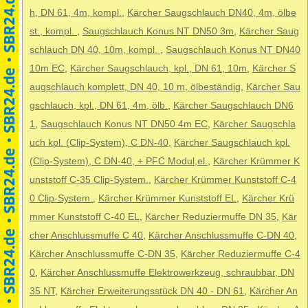
h, DN 61, 4m, kompl.
,
Kärcher Saugschlauch DN40, 4m, ölbe
st., kompl.
,
Saugschlauch Konus NT DN50 3m
,
Kärcher Saug
schlauch DN 40, 10m, kompl.
,
Saugschlauch Konus NT DN40
10m EC
,
Kärcher Saugschlauch, kpl., DN 61, 10m
,
Kärcher S
augschlauch komplett, DN 40, 10 m, ölbeständig
,
Kärcher Sau
gschlauch, kpl., DN 61, 4m, ölb.
,
Kärcher Saugschlauch DN6
1
,
Saugschlauch Konus NT DN50 4m EC
,
Kärcher Saugschla
uch kpl. (Clip-System), C DN-40
,
Kärcher Saugschlauch kpl.
(Clip-System), C DN-40, + PFC Modul,el.
,
Kärcher Krümmer K
unststoff C-35 Clip-System.
,
Kärcher Krümmer Kunststoff C-4
0 Clip-System.
,
Kärcher Krümmer Kunststoff EL
,
Kärcher Krü
mmer Kunststoff C-40 EL
,
Kärcher Reduziermuffe DN 35
,
Kär
cher Anschlussmuffe C 40
,
Kärcher Anschlussmuffe C-DN 40
,
Kärcher Anschlussmuffe C-DN 35
,
Kärcher Reduziermuffe C-4
0
,
Kärcher Anschlussmuffe Elektrowerkzeug, schraubbar, DN
35 NT
,
Kärcher Erweiterungsstück DN 40 - DN 61
,
Kärcher An