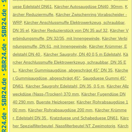
uese Edelstahl DN61
,
Kärcher Autosaugdüse DN40, 90mm
,
K
ärcher Reduziermuffe
,
Kärcher Zwischenring Vorabscheider -
WRP
,
Kärcher Anschlussmuffe Elektrowerkzeug, schraubbar,
DN 35 el
,
Kärcher Reduzierstück von DN 35 auf 32
,
Kärcher V
erbindungsmuffe, DN 32/35, mit Innengewinde
,
Kärcher Verbi
ndungsmuffe, DN 61, mit Innengewinde
,
Kärcher Krümmer, E
delstahl DN 40
,
Kärcher Saugrohr, DN 40 0,5 m Edelstahl
,
Kä
rcher Anschlussmuffe Elektrowerkzeug, schraubbar, DN 35 E
L.
,
Kärcher Gummisaugdüse, abgeschrägt 45° DN 35
,
Kärche
r Gummisaugdüse, abgeschrägt 45°
,
Saugduese Gummi 45°
DN61
,
Kärcher Saugrohr Edelstahl, DN 35, 0,5 m
,
Kärcher Allz
weckdüse (Nass-/Trocken) 370 mm
,
Kärcher Fugendüse DN
40 290 mm
,
Buerste Heizkoerper
,
Kärcher Rohrabsaugdüse 1
00 mm
,
Kärcher Rohrabsaugdüse 200 mm
,
Kärcher Krümme
r, Edelstahl DN 35
,
Kratzduese und Schabeduese DN61
,
Kärc
her Spezialfilterbeutel, Nassfilterbeutel NT Zweimotorig
,
Kärch