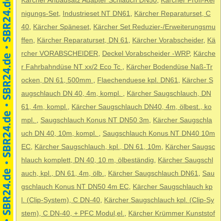
Kärcher Anbausatz Adapter Schlauch DN50
,
Kärcher Profi-Rei
nigungs-Set
,
Industrieset NT DN61
,
Kärcher Reparaturset, C
40
,
Kärcher Späneset
,
Kärcher Set Reduzier-/Erweiterungsmu
ffen
,
Kärcher Reparaturset, DN 61
,
Kärcher Vorabscheider
,
Kä
rcher VORABSCHEIDER
,
Deckel Vorabscheider -WRP
,
Kärche
r Fahrbahndüse NT xx/2 Eco Tc
,
Kärcher Bodendüse Naß-Tr
ocken, DN 61, 500mm
,
Flaechenduese kpl. DN61
,
Kärcher S
augschlauch DN 40, 4m, kompl.
,
Kärcher Saugschlauch, DN
61, 4m, kompl.
,
Kärcher Saugschlauch DN40, 4m, ölbest., ko
mpl.
,
Saugschlauch Konus NT DN50 3m
,
Kärcher Saugschla
uch DN 40, 10m, kompl.
,
Saugschlauch Konus NT DN40 10m
EC
,
Kärcher Saugschlauch, kpl., DN 61, 10m
,
Kärcher Saugsc
hlauch komplett, DN 40, 10 m, ölbeständig
,
Kärcher Saugschl
auch, kpl., DN 61, 4m, ölb.
,
Kärcher Saugschlauch DN61
,
Sau
gschlauch Konus NT DN50 4m EC
,
Kärcher Saugschlauch kp
l. (Clip-System), C DN-40
,
Kärcher Saugschlauch kpl. (Clip-Sy
stem), C DN-40, + PFC Modul,el.
,
Kärcher Krümmer Kunststof