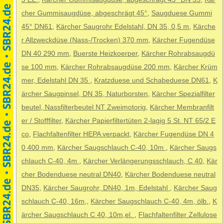
cher Gummisaugdüse, abgeschrägt 45°
,
Saugduese Gummi
45° DN61
,
Kärcher Saugrohr Edelstahl, DN 35, 0,5 m
,
Kärche
r Allzweckdüse (Nass-/Trocken) 370 mm
,
Kärcher Fugendüse
DN 40 290 mm
,
Buerste Heizkoerper
,
Kärcher Rohrabsaugdü
se 100 mm
,
Kärcher Rohrabsaugdüse 200 mm
,
Kärcher Krüm
mer, Edelstahl DN 35
,
Kratzduese und Schabeduese DN61
,
K
ärcher Saugpinsel, DN 35, Naturborsten
,
Kärcher Spezialfilter
beutel, Nassfilterbeutel NT Zweimotorig
,
Kärcher Membranfilt
er / Stofffilter
,
Kärcher Papierfiltertüten 2-lagig 5 St. NT 65/2 E
co
,
Flachfaltenfilter HEPA verpackt
,
Kärcher Fugendüse DN 4
0 400 mm
,
Kärcher Saugschlauch C-40, 10m
,
Kärcher Saugs
chlauch C-40, 4m
,
Kärcher Verlängerungsschlauch, C 40
,
Kär
cher Bodenduese neutral DN40
,
Kärcher Bodenduese neutral
DN35
,
Kärcher Saugrohr, DN40, 1m, Edelstahl
,
Kärcher Saug
schlauch C-40, 16m,
,
Kärcher Saugschlauch C-40, 4m, ölb.
,
K
ärcher Saugschlauch C 40, 10m,el.
,
Flachfaltenfilter Zellulose