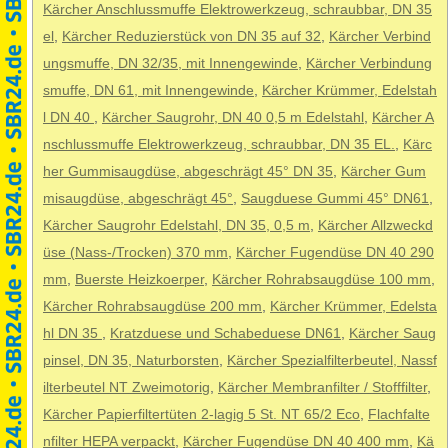
Kärcher Anschlussmuffe Elektrowerkzeug, schraubbar, DN 35
el
,
Kärcher Reduzierstück von DN 35 auf 32
,
Kärcher Verbind
ungsmuffe, DN 32/35, mit Innengewinde
,
Kärcher Verbindung
smuffe, DN 61, mit Innengewinde
,
Kärcher Krümmer, Edelstah
l DN 40
,
Kärcher Saugrohr, DN 40 0,5 m Edelstahl
,
Kärcher A
nschlussmuffe Elektrowerkzeug, schraubbar, DN 35 EL.
,
Kärc
her Gummisaugdüse, abgeschrägt 45° DN 35
,
Kärcher Gum
misaugdüse, abgeschrägt 45°
,
Saugduese Gummi 45° DN61
,
Kärcher Saugrohr Edelstahl, DN 35, 0,5 m
,
Kärcher Allzweckd
üse (Nass-/Trocken) 370 mm
,
Kärcher Fugendüse DN 40 290
mm
,
Buerste Heizkoerper
,
Kärcher Rohrabsaugdüse 100 mm
,
Kärcher Rohrabsaugdüse 200 mm
,
Kärcher Krümmer, Edelsta
hl DN 35
,
Kratzduese und Schabeduese DN61
,
Kärcher Saug
pinsel, DN 35, Naturborsten
,
Kärcher Spezialfilterbeutel, Nassf
ilterbeutel NT Zweimotorig
,
Kärcher Membranfilter / Stofffilter
,
Kärcher Papierfiltertüten 2-lagig 5 St. NT 65/2 Eco
,
Flachfalte
nfilter HEPA verpackt
,
Kärcher Fugendüse DN 40 400 mm
,
Kä