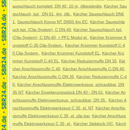
augschlauch komplett, DN 40, 10 m, ölbeständig
,
Kärcher Sau
gschlauch, kpl., DN 61, 4m, ölb.
,
Kärcher Saugschlauch DN6
1
,
Saugschlauch Konus NT DN50 4m EC
,
Kärcher Saugschla
uch kpl. (Clip-System), C DN-40
,
Kärcher Saugschlauch kpl.
(Clip-System), C DN-40, + PFC Modul,el.
,
Kärcher Krümmer K
unststoff C-35 Clip-System.
,
Kärcher Krümmer Kunststoff C-4
0 Clip-System.
,
Kärcher Krümmer Kunststoff EL
,
Kärcher Krü
mmer Kunststoff C-40 EL
,
Kärcher Reduziermuffe DN 35
,
Kär
cher Anschlussmuffe C 40
,
Kärcher Anschlussmuffe C-DN 40
,
Kärcher Anschlussmuffe C-DN 35
,
Kärcher Reduziermuffe C-4
0
,
Kärcher Anschlussmuffe Elektrowerkzeug, schraubbar, DN
35 NT
,
Kärcher Erweiterungsstück DN 40 - DN 61
,
Kärcher An
schlussmuffe Elektrowerkzeug, schraubbar, DN 35.
,
Kärcher A
nschlussmuffe Elektrowerkzeug C 35, el. NT
,
Kärcher Anschlu
ssmuffe Elektrowerkzeug C 35, el. clip-bar
,
Kärcher Anschluss
muffe Elektrowerkzeug C 35, el.
,
Kärcher Siebkorb IVC
,
Kärch