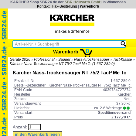
KÄRCHER Shop SBR24.de der
SBR Höllwarth GmbH
in Winnenden
Kontakt
|
Fax-Bestellung
|
Warenkorb
0
Warenkorb
Geräte 2026
Professional
Sauger
Nass-/Trockensauger
Tact-Klasse
»
»
»
»
»
Kärcher Nass-Trockensauger NT 75/2 Tact² Me Tc (1.667-289.0)
Kärcher Nass-Trockensauger NT 75/2 Tact² Me Tc
Ersatzteil-Nr.
1.667-289.0
Bestell-Bezeichner
Kärcher Nass-Trockensauger NT 75/2 Tact² Me Tc
EAN-Code
4039784727274
Hersteller
Kärcher
Zustand
Neu
Versandgewicht
37,30 kg
Lieferfrist
ca. 2-6 Werktage
Versandart
Speditionsversand
Preis
2.177,70 €*
Anzahl: