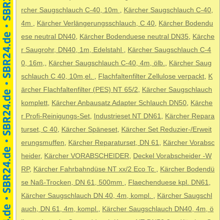
rcher Saugschlauch C-40, 10m
,
Kärcher Saugschlauch C-40,
4m
,
Kärcher Verlängerungsschlauch, C 40
,
Kärcher Bodendu
ese neutral DN40
,
Kärcher Bodenduese neutral DN35
,
Kärche
r Saugrohr, DN40, 1m, Edelstahl
,
Kärcher Saugschlauch C-4
0, 16m,
,
Kärcher Saugschlauch C-40, 4m, ölb.
,
Kärcher Saug
schlauch C 40, 10m,el.
,
Flachfaltenfilter Zellulose verpackt
,
K
ärcher Flachfaltenfilter (PES) NT 65/2
,
Kärcher Saugschlauch
komplett
,
Kärcher Anbausatz Adapter Schlauch DN50
,
Kärche
r Profi-Reinigungs-Set
,
Industrieset NT DN61
,
Kärcher Repara
turset, C 40
,
Kärcher Späneset
,
Kärcher Set Reduzier-/Erweit
erungsmuffen
,
Kärcher Reparaturset, DN 61
,
Kärcher Vorabsc
heider
,
Kärcher VORABSCHEIDER
,
Deckel Vorabscheider -W
RP
,
Kärcher Fahrbahndüse NT xx/2 Eco Tc
,
Kärcher Bodendü
se Naß-Trocken, DN 61, 500mm
,
Flaechenduese kpl. DN61
,
Kärcher Saugschlauch DN 40, 4m, kompl.
,
Kärcher Saugschl
auch, DN 61, 4m, kompl.
,
Kärcher Saugschlauch DN40, 4m, ö