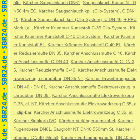
ölb.
,
Kärcher Saugschlauch DN61
,
Saugschlauch Konus NT D
N50 4m EC
,
Kärcher Saugschlauch kpl. (Clip-System), C DN-
40
,
Kärcher Saugschlauch kpl. (Clip-System), C DN-40, + PFC
Modul,el.
,
Kärcher Krümmer Kunststoff C-35 Clip-System.
,
Kä
rcher Krümmer Kunststoff C-40 Clip-System.
,
Kärcher Krümm
er Kunststoff EL
,
Kärcher Krümmer Kunststoff C-40 EL
,
Kärch
er Reduziermuffe DN 35
,
Kärcher Anschlussmuffe C 40
,
Kärch
er Anschlussmuffe C-DN 40
,
Kärcher Anschlussmuffe C-DN 3
5
,
Kärcher Reduziermuffe C-40
,
Kärcher Anschlussmuffe Elekt
rowerkzeug, schraubbar, DN 35 NT
,
Kärcher Erweiterungsstüc
k DN 40 - DN 61
,
Kärcher Anschlussmuffe Elektrowerkzeug, s
chraubbar, DN 35.
,
Kärcher Anschlussmuffe Elektrowerkzeug
C 35, el. NT
,
Kärcher Anschlussmuffe Elektrowerkzeug C 35, e
l. clip-bar
,
Kärcher Anschlussmuffe Elektrowerkzeug C 35, el.
,
Kärcher Siebkorb IVC
,
Kärcher Verlängerungskabel
,
Kärcher
Fugenduese DN61
,
Saugrohr NT DN40 550mm St
,
Kärcher K
rümmer, DN 40, Metall
,
Kärcher Verbindungsmuffe, DN 40 mit