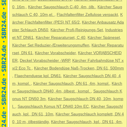
0, 16m,
,
Kärcher Saugschlauch C-40, 4m, ölb.
,
Kärcher Saug
schlauch C 40, 10m,el.
,
Flachfaltenfilter Zellulose verpackt
,
K
ärcher Flachfaltenfilter (PES) NT 65/2
,
Kärcher Anbausatz Ada
pter Schlauch DN50
,
Kärcher Profi-Reinigungs-Set
,
Industries
et NT DN61
,
Kärcher Reparaturset, C 40
,
Kärcher Späneset
,
Kärcher Set Reduzier-/Erweiterungsmuffen
,
Kärcher Reparatu
rset, DN 61
,
Kärcher Vorabscheider
,
Kärcher VORABSCHEID
ER
,
Deckel Vorabscheider -WRP
,
Kärcher Fahrbahndüse NT x
x/2 Eco Tc
,
Kärcher Bodendüse Naß-Trocken, DN 61, 500mm
,
Flaechenduese kpl. DN61
,
Kärcher Saugschlauch DN 40, 4
m, kompl.
,
Kärcher Saugschlauch, DN 61, 4m, kompl.
,
Kärch
er Saugschlauch DN40, 4m, ölbest., kompl.
,
Saugschlauch K
onus NT DN50 3m
,
Kärcher Saugschlauch DN 40, 10m, komp
l.
,
Saugschlauch Konus NT DN40 10m EC
,
Kärcher Saugschl
auch, kpl., DN 61, 10m
,
Kärcher Saugschlauch komplett, DN 4
0, 10 m, ölbeständig
,
Kärcher Saugschlauch, kpl., DN 61, 4m,