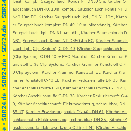
lbest., kompl.
,
Saugschlauch Konus NT DN50 3m
,
Kärcher S
augschlauch DN 40, 10m, kompl.
,
Saugschlauch Konus NT D
N40 10m EC
,
Kärcher Saugschlauch, kpl., DN 61, 10m
,
Kärch
er Saugschlauch komplett, DN 40, 10 m, ölbeständig
,
Kärcher
Saugschlauch, kpl., DN 61, 4m, ölb.
,
Kärcher Saugschlauch D
N61
,
Saugschlauch Konus NT DN50 4m EC
,
Kärcher Saugsch
lauch kpl. (Clip-System), C DN-40
,
Kärcher Saugschlauch kpl.
(Clip-System), C DN-40, + PFC Modul,el.
,
Kärcher Krümmer K
unststoff C-35 Clip-System.
,
Kärcher Krümmer Kunststoff C-4
0 Clip-System.
,
Kärcher Krümmer Kunststoff EL
,
Kärcher Krü
mmer Kunststoff C-40 EL
,
Kärcher Reduziermuffe DN 35
,
Kär
cher Anschlussmuffe C 40
,
Kärcher Anschlussmuffe C-DN 40
,
Kärcher Anschlussmuffe C-DN 35
,
Kärcher Reduziermuffe C-4
0
,
Kärcher Anschlussmuffe Elektrowerkzeug, schraubbar, DN
35 NT
,
Kärcher Erweiterungsstück DN 40 - DN 61
,
Kärcher An
schlussmuffe Elektrowerkzeug, schraubbar, DN 35.
,
Kärcher A
nschlussmuffe Elektrowerkzeug C 35, el. NT
,
Kärcher Anschlu