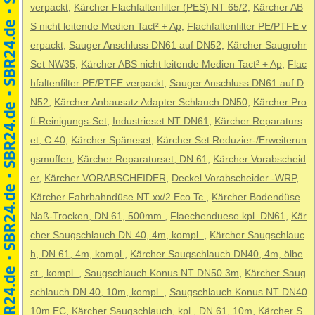
verpackt
,
Kärcher Flachfaltenfilter (PES) NT 65/2
,
Kärcher AB
S nicht leitende Medien Tact² + Ap
,
Flachfaltenfilter PE/PTFE v
erpackt
,
Sauger Anschluss DN61 auf DN52
,
Kärcher Saugrohr
Set NW35
,
Kärcher ABS nicht leitende Medien Tact² + Ap
,
Flac
hfaltenfilter PE/PTFE verpackt
,
Sauger Anschluss DN61 auf D
N52
,
Kärcher Anbausatz Adapter Schlauch DN50
,
Kärcher Pro
fi-Reinigungs-Set
,
Industrieset NT DN61
,
Kärcher Reparaturs
et, C 40
,
Kärcher Späneset
,
Kärcher Set Reduzier-/Erweiterun
gsmuffen
,
Kärcher Reparaturset, DN 61
,
Kärcher Vorabscheid
er
,
Kärcher VORABSCHEIDER
,
Deckel Vorabscheider -WRP
,
Kärcher Fahrbahndüse NT xx/2 Eco Tc
,
Kärcher Bodendüse
Naß-Trocken, DN 61, 500mm
,
Flaechenduese kpl. DN61
,
Kär
cher Saugschlauch DN 40, 4m, kompl.
,
Kärcher Saugschlauc
h, DN 61, 4m, kompl.
,
Kärcher Saugschlauch DN40, 4m, ölbe
st., kompl.
,
Saugschlauch Konus NT DN50 3m
,
Kärcher Saug
schlauch DN 40, 10m, kompl.
,
Saugschlauch Konus NT DN40
10m EC
,
Kärcher Saugschlauch, kpl., DN 61, 10m
,
Kärcher S