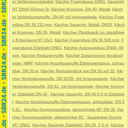
er Verlängerungskabel
,
Kärcher Fugenduese DN61
,
Saugrohr
NT DN40 550mm St
,
Kärcher Krümmer, DN 40, Metall
,
Kärch
er Verbindungsmuffe, DN 40 mit Innengewinde
,
Kärcher Fuge
ndüse DN 35 210 mm
,
Kärcher Saugrohr, Metall, DN35
,
Kärch
er Krümmer, DN 35, Metall
,
Kärcher Plastiksack zur staubfreie
n Entsorgung NT 65/2
,
Kärcher Fugendüse DN 35 500 mm
,
F
ugenduese Edelstahl DN61
,
Kärcher Autosaugdüse DN40, 90
mm
,
Kärcher Reduziermuffe
,
Kärcher Zwischenring Vorabsch
eider -WRP
,
Kärcher Anschlussmuffe Elektrowerkzeug, schrau
bbar, DN 35 el
,
Kärcher Reduzierstück von DN 35 auf 32
,
Kär
cher Verbindungsmuffe, DN 32/35, mit Innengewinde
,
Kärcher
Verbindungsmuffe, DN 61, mit Innengewinde
,
Kärcher Krümm
er, Edelstahl DN 40
,
Kärcher Saugrohr, DN 40 0,5 m Edelstah
l
,
Kärcher Anschlussmuffe Elektrowerkzeug, schraubbar, DN 3
5 EL.
,
Kärcher Gummisaugdüse, abgeschrägt 45° DN 35
,
Kär
cher Gummisaugdüse, abgeschrägt 45°
,
Saugduese Gummi
45° DN61
,
Kärcher Saugrohr Edelstahl, DN 35, 0,5 m
,
Kärche