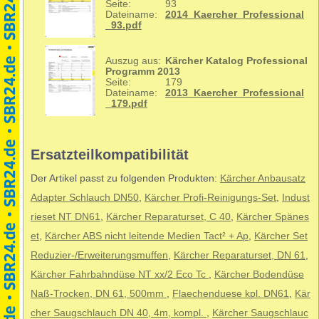
Seite:
93
Dateiname:
2014_Kaercher_Professional
_93.pdf
Auszug aus:
Kärcher Katalog Professional
Programm 2013
Seite:
179
Dateiname:
2013_Kaercher_Professional
_179.pdf
Ersatzteilkompatibilität
Der Artikel passt zu folgenden Produkten:
Kärcher Anbausatz
Adapter Schlauch DN50
,
Kärcher Profi-Reinigungs-Set
,
Indust
rieset NT DN61
,
Kärcher Reparaturset, C 40
,
Kärcher Spänes
et
,
Kärcher ABS nicht leitende Medien Tact² + Ap
,
Kärcher Set
Reduzier-/Erweiterungsmuffen
,
Kärcher Reparaturset, DN 61
,
Kärcher Fahrbahndüse NT xx/2 Eco Tc
,
Kärcher Bodendüse
Naß-Trocken, DN 61, 500mm
,
Flaechenduese kpl. DN61
,
Kär
cher Saugschlauch DN 40, 4m, kompl.
,
Kärcher Saugschlauc