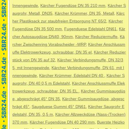
Innengewinde
,
Kärcher Fugendüse DN 35 210 mm
,
Kärcher S
augrohr, Metall, DN35
,
Kärcher Krümmer, DN 35, Metall
,
Kärc
her Plastiksack zur staubfreien Entsorgung NT 65/2
,
Kärcher
Fugendüse DN 35 500 mm
,
Fugenduese Edelstahl DN61
,
Kär
cher Autosaugdüse DN40, 90mm
,
Kärcher Reduziermuffe
,
Kä
rcher Zwischenring Vorabscheider -WRP
,
Kärcher Anschlussm
uffe Elektrowerkzeug, schraubbar, DN 35 el
,
Kärcher Reduzier
stück von DN 35 auf 32
,
Kärcher Verbindungsmuffe, DN 32/3
5, mit Innengewinde
,
Kärcher Verbindungsmuffe, DN 61, mit I
nnengewinde
,
Kärcher Krümmer, Edelstahl DN 40
,
Kärcher S
augrohr, DN 40 0,5 m Edelstahl
,
Kärcher Anschlussmuffe Elek
trowerkzeug, schraubbar, DN 35 EL.
,
Kärcher Gummisaugdüs
e, abgeschrägt 45° DN 35
,
Kärcher Gummisaugdüse, abgesc
hrägt 45°
,
Saugduese Gummi 45° DN61
,
Kärcher Saugrohr E
delstahl, DN 35, 0,5 m
,
Kärcher Allzweckdüse (Nass-/Trocken)
370 mm
,
Kärcher Fugendüse DN 40 290 mm
,
Buerste Heizko