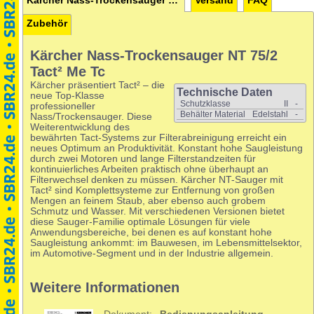
Kärcher Nass-Trockensauger NT 75/2 Tact² Me Tc
Versand
FAQ
Zubehör
Kärcher Nass-Trockensauger NT 75/2
Tact² Me Tc
Kärcher präsentiert Tact² – die
Technische Daten
neue Top-Klasse
Schutzklasse
II
-
professioneller
Behälter Material
Edelstahl
-
Nass/Trockensauger. Diese
Weiterentwicklung des
bewährten Tact-Systems zur Filterabreinigung erreicht ein
neues Optimum an Produktivität. Konstant hohe Saugleistung
durch zwei Motoren und lange Filterstandzeiten für
kontinuierliches Arbeiten praktisch ohne überhaupt an
Filterwechsel denken zu müssen. Kärcher NT-Sauger mit
Tact² sind Komplettsysteme zur Entfernung von großen
Mengen an feinem Staub, aber ebenso auch grobem
Schmutz und Wasser. Mit verschiedenen Versionen bietet
diese Sauger-Familie optimale Lösungen für viele
Anwendungsbereiche, bei denen es auf konstant hohe
Saugleistung ankommt: im Bauwesen, im Lebensmittelsektor,
im Automotive-Segment und in der Industrie allgemein.
Weitere Informationen