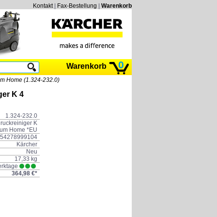
Kontakt
|
Fax-Bestellung
|
Warenkorb
0
Warenkorb
um Home (1.324-232.0)
er K 4
1.324-232.0
ruckreiniger K
ium Home *EU
54278999104
Kärcher
Neu
17,33 kg
erktage
364,98 €*