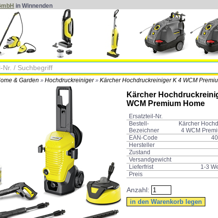
 GmbH
in Winnenden
ome & Garden
Hochdruckreiniger
Kärcher Hochdruckreiniger K 4 WCM Premi
»
»
Kärcher Hochdruckreinig
WCM Premium Home
Ersatzteil-Nr.
Bestell-
Kärcher Hochd
Bezeichner
4 WCM Prem
EAN-Code
40
Hersteller
Zustand
Versandgewicht
Lieferfrist
1-3 W
Preis
Anzahl: