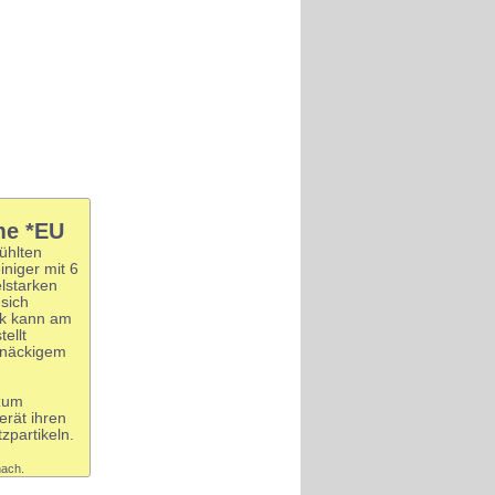
me *EU
ühlten
niger mit 6
lstarken
sich
ck kann am
ellt
rtnäckigem
 zum
erät ihren
zpartikeln.
nach.