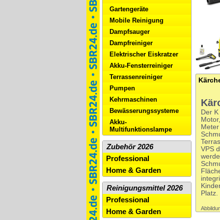
Gartengeräte
Mobile Reinigung
Dampfsauger
Dampfreiniger
Elektrischer Eiskratzer
Akku-Fensterreiniger
Terrassenreiniger
Pumpen
Kehrmaschinen
Kär
Bewässerungssysteme
Der K
Motor
Akku-
Meter
Multifunktionslampe
Schmu
Terra
Zubehör 2026
VPS du
werde
Professional
Schmu
Home & Garden
Fläche
integ
Kinde
Reinigungsmittel 2026
Platz.
Professional
Abbildun
Home & Garden