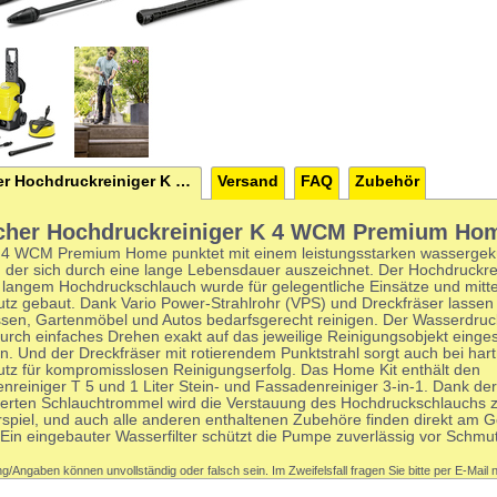
Kärcher Hochdruckreiniger K 4 WCM Premium Home
Versand
FAQ
Zubehör
cher Hochdruckreiniger K 4 WCM Premium Ho
 4 WCM Premium Home punktet mit einem leistungsstarken wassergek
, der sich durch eine lange Lebensdauer auszeichnet. Der Hochdruckrei
 langem Hochdruckschlauch wurde für gelegentliche Einsätze und mitte
tz gebaut. Dank Vario Power-Strahlrohr (VPS) und Dreckfräser lassen 
ssen, Gartenmöbel und Autos bedarfsgerecht reinigen. Der Wasserdru
rch einfaches Drehen exakt auf das jeweilige Reinigungsobjekt eingest
n. Und der Dreckfräser mit rotierendem Punktstrahl sorgt auch bei ha
tz für kompromisslosen Reinigungserfolg. Das Home Kit enthält den
nreiniger T 5 und 1 Liter Stein- und Fassadenreiniger 3-in-1. Dank der
rierten Schlauchtrommel wird die Verstauung des Hochdruckschlauchs
rspiel, und auch alle anderen enthaltenen Zubehöre finden direkt am G
 Ein eingebauter Wasserfilter schützt die Pumpe zuverlässig vor Schmut
g/Angaben können unvollständig oder falsch sein. Im Zweifelsfall fragen Sie bitte per E-Mail 